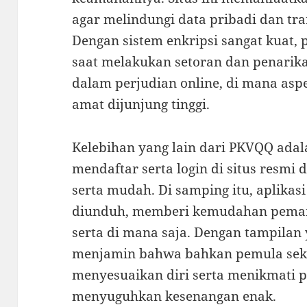
agar melindungi data pribadi dan tra
Dengan sistem enkripsi sangat kuat
saat melakukan setoran dan penarika
dalam perjudian online, di mana asp
amat dijunjung tinggi.
Kelebihan yang lain dari PKVQQ ada
mendaftar serta login di situs resmi 
serta mudah. Di samping itu, aplikas
diunduh, memberi kemudahan pemai
serta di mana saja. Dengan tampila
menjamin bahwa bahkan pemula seka
menyesuaikan diri serta menikmati
menyuguhkan kesenangan enak.