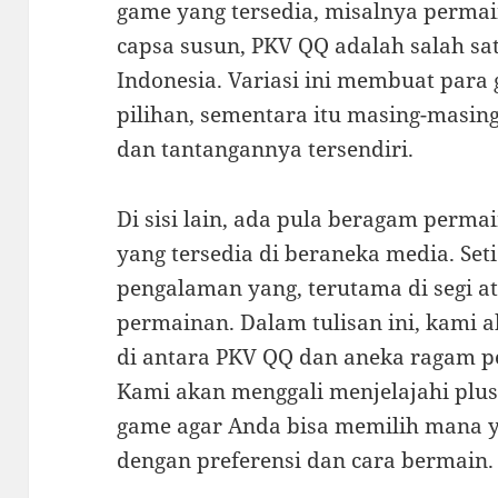
game yang tersedia, misalnya perma
capsa susun, PKV QQ adalah salah satu
Indonesia. Variasi ini membuat pa
pilihan, sementara itu masing-masi
dan tantangannya tersendiri.
Di sisi lain, ada pula beragam perma
yang tersedia di beraneka media. S
pengalaman yang, terutama di segi at
permainan. Dalam tulisan ini, kami
di antara PKV QQ dan aneka ragam pe
Kami akan menggali menjelajahi plus 
game agar Anda bisa memilih mana y
dengan preferensi dan cara bermain.