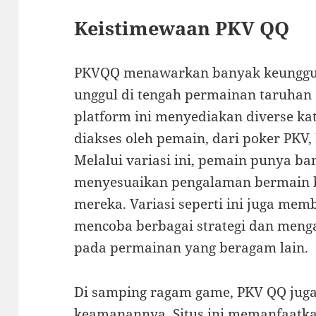
Keistimewaan PKV QQ
PKVQQ menawarkan banyak keunggul
unggul di tengah permainan taruhan 
platform ini menyediakan diverse ka
diakses oleh pemain, dari poker PKV
Melalui variasi ini, pemain punya ba
menyesuaikan pengalaman bermain b
mereka. Variasi seperti ini juga me
mencoba berbagai strategi dan meng
pada permainan yang beragam lain.
Di samping ragam game, PKV QQ juga
keamanannya. Situs ini memanfaatkan