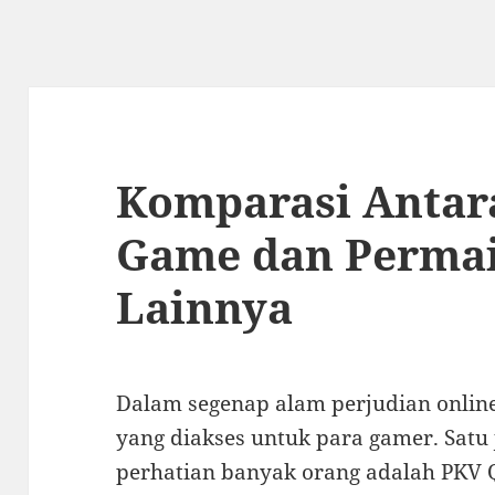
Komparasi Antar
Game dan Permai
Lainnya
Dalam segenap alam perjudian online
yang diakses untuk para gamer. Satu 
perhatian banyak orang adalah PKV 