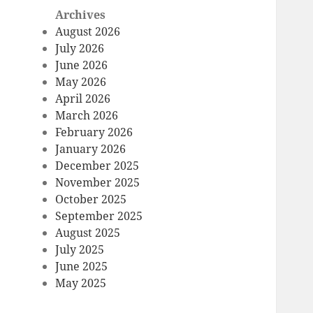
Archives
August 2026
July 2026
June 2026
May 2026
April 2026
March 2026
February 2026
January 2026
December 2025
November 2025
October 2025
September 2025
August 2025
July 2025
June 2025
May 2025