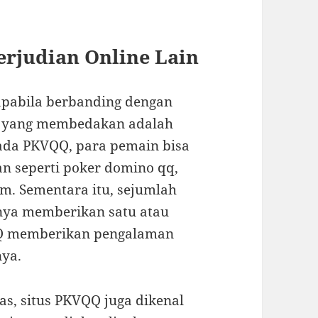
rjudian Online Lain
 apabila berbanding dengan
atu yang membedakan adalah
ada PKVQQ, para pemain bisa
an seperti poker domino qq,
rm. Sementara itu, sejumlah
hanya memberikan satu atau
QQ memberikan pengalaman
nya.
as, situs PKVQQ juga dikenal