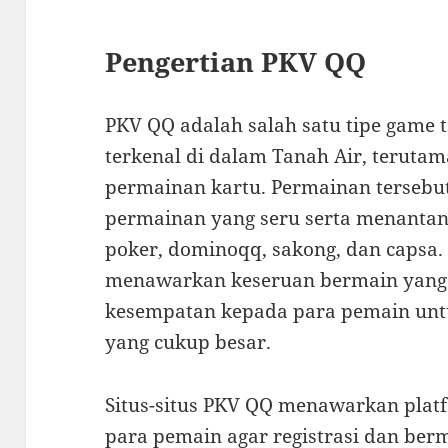
Pengertian PKV QQ
PKV QQ adalah salah satu tipe game 
terkenal di dalam Tanah Air, terutam
permainan kartu. Permainan terse
permainan yang seru serta menantan
poker, dominoqq, sakong, dan capsa.
menawarkan keseruan bermain yang y
kesempatan kepada para pemain un
yang cukup besar.
Situs-situs PKV QQ menawarkan plat
para pemain agar registrasi dan be