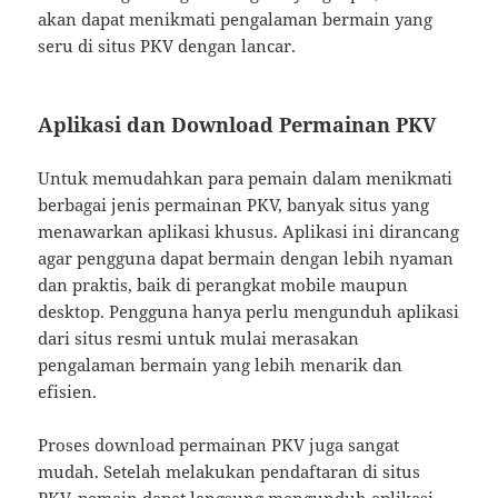
akan dapat menikmati pengalaman bermain yang
seru di situs PKV dengan lancar.
Aplikasi dan Download Permainan PKV
Untuk memudahkan para pemain dalam menikmati
berbagai jenis permainan PKV, banyak situs yang
menawarkan aplikasi khusus. Aplikasi ini dirancang
agar pengguna dapat bermain dengan lebih nyaman
dan praktis, baik di perangkat mobile maupun
desktop. Pengguna hanya perlu mengunduh aplikasi
dari situs resmi untuk mulai merasakan
pengalaman bermain yang lebih menarik dan
efisien.
Proses download permainan PKV juga sangat
mudah. Setelah melakukan pendaftaran di situs