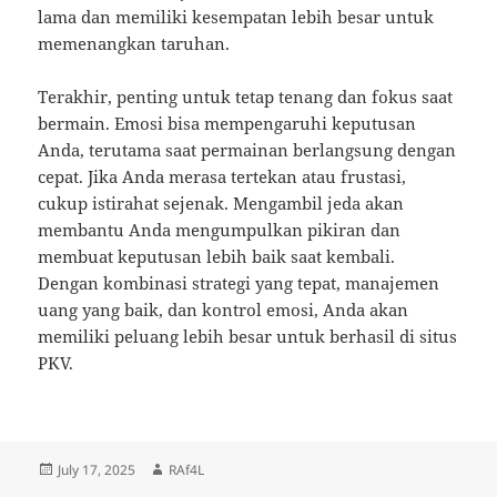
lama dan memiliki kesempatan lebih besar untuk
memenangkan taruhan.
Terakhir, penting untuk tetap tenang dan fokus saat
bermain. Emosi bisa mempengaruhi keputusan
Anda, terutama saat permainan berlangsung dengan
cepat. Jika Anda merasa tertekan atau frustasi,
cukup istirahat sejenak. Mengambil jeda akan
membantu Anda mengumpulkan pikiran dan
membuat keputusan lebih baik saat kembali.
Dengan kombinasi strategi yang tepat, manajemen
uang yang baik, dan kontrol emosi, Anda akan
memiliki peluang lebih besar untuk berhasil di situs
PKV.
Posted
Author
July 17, 2025
RAf4L
on