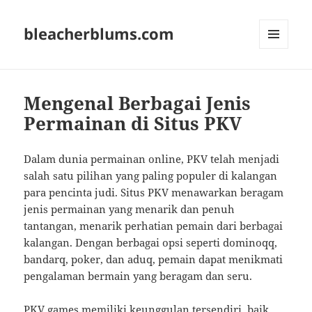
bleacherblums.com
MENU
AND
WIDGETS
Mengenal Berbagai Jenis
Permainan di Situs PKV
Dalam dunia permainan online, PKV telah menjadi
salah satu pilihan yang paling populer di kalangan
para pencinta judi. Situs PKV menawarkan beragam
jenis permainan yang menarik dan penuh
tantangan, menarik perhatian pemain dari berbagai
kalangan. Dengan berbagai opsi seperti dominoqq,
bandarq, poker, dan aduq, pemain dapat menikmati
pengalaman bermain yang beragam dan seru.
PKV games memiliki keunggulan tersendiri, baik