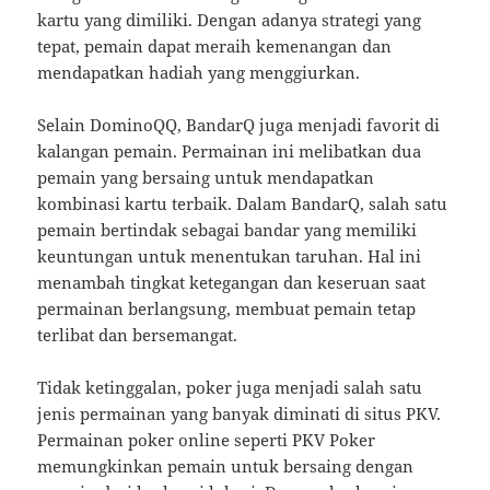
kartu yang dimiliki. Dengan adanya strategi yang
tepat, pemain dapat meraih kemenangan dan
mendapatkan hadiah yang menggiurkan.
Selain DominoQQ, BandarQ juga menjadi favorit di
kalangan pemain. Permainan ini melibatkan dua
pemain yang bersaing untuk mendapatkan
kombinasi kartu terbaik. Dalam BandarQ, salah satu
pemain bertindak sebagai bandar yang memiliki
keuntungan untuk menentukan taruhan. Hal ini
menambah tingkat ketegangan dan keseruan saat
permainan berlangsung, membuat pemain tetap
terlibat dan bersemangat.
Tidak ketinggalan, poker juga menjadi salah satu
jenis permainan yang banyak diminati di situs PKV.
Permainan poker online seperti PKV Poker
memungkinkan pemain untuk bersaing dengan