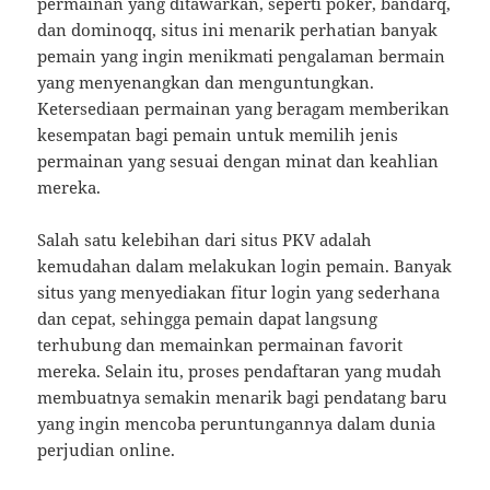
permainan yang ditawarkan, seperti poker, bandarq,
dan dominoqq, situs ini menarik perhatian banyak
pemain yang ingin menikmati pengalaman bermain
yang menyenangkan dan menguntungkan.
Ketersediaan permainan yang beragam memberikan
kesempatan bagi pemain untuk memilih jenis
permainan yang sesuai dengan minat dan keahlian
mereka.
Salah satu kelebihan dari situs PKV adalah
kemudahan dalam melakukan login pemain. Banyak
situs yang menyediakan fitur login yang sederhana
dan cepat, sehingga pemain dapat langsung
terhubung dan memainkan permainan favorit
mereka. Selain itu, proses pendaftaran yang mudah
membuatnya semakin menarik bagi pendatang baru
yang ingin mencoba peruntungannya dalam dunia
perjudian online.