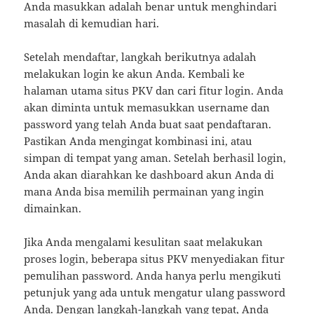
Anda masukkan adalah benar untuk menghindari
masalah di kemudian hari.
Setelah mendaftar, langkah berikutnya adalah
melakukan login ke akun Anda. Kembali ke
halaman utama situs PKV dan cari fitur login. Anda
akan diminta untuk memasukkan username dan
password yang telah Anda buat saat pendaftaran.
Pastikan Anda mengingat kombinasi ini, atau
simpan di tempat yang aman. Setelah berhasil login,
Anda akan diarahkan ke dashboard akun Anda di
mana Anda bisa memilih permainan yang ingin
dimainkan.
Jika Anda mengalami kesulitan saat melakukan
proses login, beberapa situs PKV menyediakan fitur
pemulihan password. Anda hanya perlu mengikuti
petunjuk yang ada untuk mengatur ulang password
Anda. Dengan langkah-langkah yang tepat, Anda