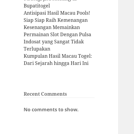
Bupatitogel
Antisipasi Hasil Macau Pools!
Siap Siap Raih Kemenangan
Kesenangan Memainkan
Permainan Slot Dengan Pulsa
Indosat yang Sangat Tidak
Terlupakan
Kumpulan Hasil Macau Togel:
Dari Sejarah hingga Hari Ini
Recent Comments
No comments to show.