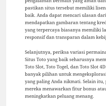
pengalaman bermain yang aman dan
pastikan situs tersebut memiliki lise
baik. Anda dapat mencari ulasan dar
mendapatkan gambaran tentang kredibi
yang terpercaya biasanya memiliki 
responsif dan transparan dalam keb
Selanjutnya, periksa variasi permain
Situs Toto yang baik seharusnya memi
Toto Slot, Toto Togel, dan Toto Slot 
banyak pilihan untuk mengeksplora
yang paling Anda nikmati. Selain itu
mereka menawarkan fitur bonus ata
meningkatkan peluang menang.