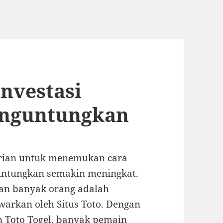
Investasi
enguntungkan
rian untuk menemukan cara
ntungkan semakin meningkat.
ian banyak orang adalah
warkan oleh Situs Toto. Dengan
an Toto Togel, banyak pemain