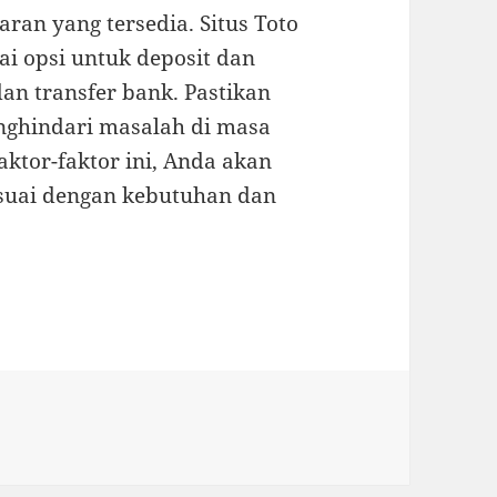
ran yang tersedia. Situs Toto
i opsi untuk deposit dan
an transfer bank. Pastikan
nghindari masalah di masa
tor-faktor ini, Anda akan
suai dengan kebutuhan dan