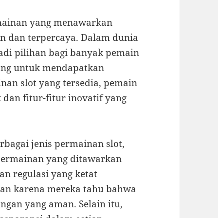
rmainan yang menawarkan
n dan terpercaya. Dalam dunia
jadi pilihan bagi banyak pemain
uang untuk mendapatkan
an slot yang tersedia, pemain
dan fitur-fitur inovatif yang
rbagai jenis permainan slot,
permainan yang ditawarkan
an regulasi yang ketat
an karena mereka tahu bahwa
ngan yang aman. Selain itu,