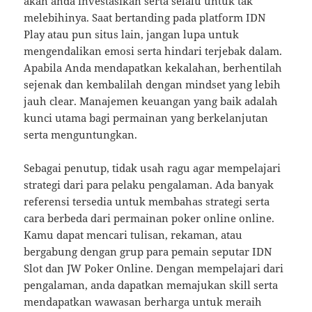
akan anda investasikan serta selalu untuk tak
melebihinya. Saat bertanding pada platform IDN
Play atau pun situs lain, jangan lupa untuk
mengendalikan emosi serta hindari terjebak dalam.
Apabila Anda mendapatkan kekalahan, berhentilah
sejenak dan kembalilah dengan mindset yang lebih
jauh clear. Manajemen keuangan yang baik adalah
kunci utama bagi permainan yang berkelanjutan
serta menguntungkan.
Sebagai penutup, tidak usah ragu agar mempelajari
strategi dari para pelaku pengalaman. Ada banyak
referensi tersedia untuk membahas strategi serta
cara berbeda dari permainan poker online online.
Kamu dapat mencari tulisan, rekaman, atau
bergabung dengan grup para pemain seputar IDN
Slot dan JW Poker Online. Dengan mempelajari dari
pengalaman, anda dapatkan memajukan skill serta
mendapatkan wawasan berharga untuk meraih