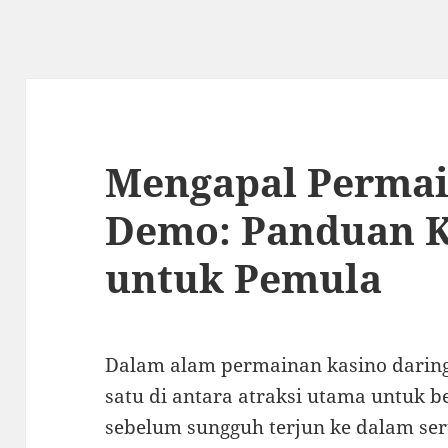
Mengapal Permai
Demo: Panduan 
untuk Pemula
Dalam alam permainan kasino daring,
satu di antara atraksi utama untuk 
sebelum sungguh terjun ke dalam se