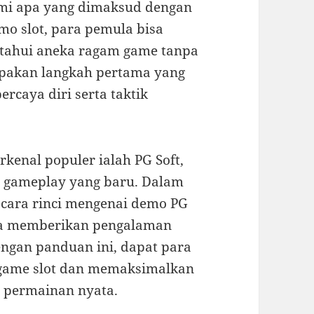
ami apa yang dimaksud dengan
o slot, para pemula bisa
tahui aneka ragam game tanpa
rupakan langkah pertama yang
rcaya diri serta taktik
rkenal populer ialah PG Soft,
n gameplay yang baru. Dalam
secara rinci mengenai demo PG
ya memberikan pengalaman
ngan panduan ini, dapat para
 game slot dan memaksimalkan
m permainan nyata.