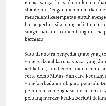
emosi, sangat krusial untuk memah
slot demo. Dengan memanfaatkan dem
mengalami kesempatan untuk menge
harus perlu risiko uang asli. Ini me
sangat baik untuk membangun rasa pe
bermain.
Satu di antara penyedia game yang te
yang terkenal karena visual yang da
artikel ini, kita hendak menjelajahi 
serta demo Midas, dan cara keduan
yang berbeda untuk para petaruh. De
pemula bisa menguasai dasar-dasar
peluang mereka ketika berjudi dala