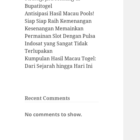
Bupatitogel
Antisipasi Hasil Macau Pools!
Siap Siap Raih Kemenangan
Kesenangan Memainkan
Permainan Slot Dengan Pulsa
Indosat yang Sangat Tidak
Terlupakan
Kumpulan Hasil Macau Togel:
Dari Sejarah hingga Hari Ini
Recent Comments
No comments to show.