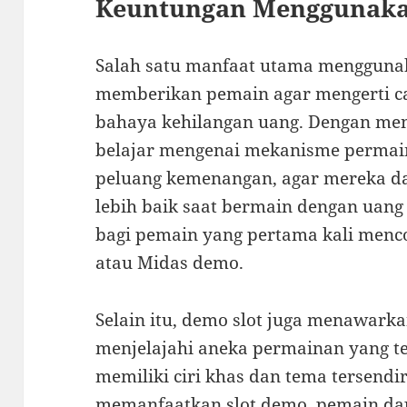
Keuntungan Menggunaka
Salah satu manfaat utama mengguna
memberikan pemain agar mengerti c
bahaya kehilangan uang. Dengan men
belajar mengenai mekanisme permain
peluang kemenangan, agar mereka d
lebih baik saat bermain dengan uang 
bagi pemain yang pertama kali menco
atau Midas demo.
Selain itu, demo slot juga menawar
menjelajahi aneka permainan yang te
memiliki ciri khas dan tema tersendi
memanfaatkan slot demo, pemain da