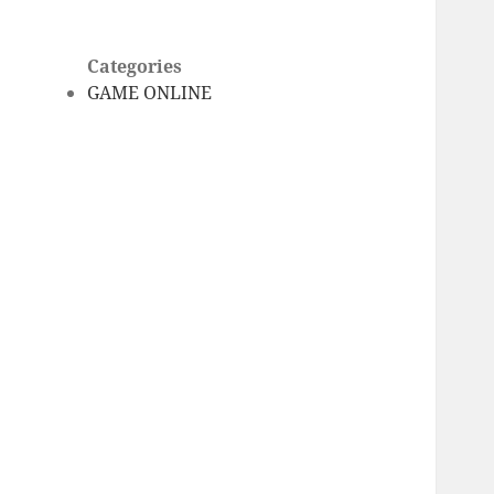
Categories
GAME ONLINE