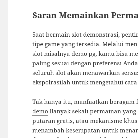
Saran Memainkan Perma
Saat bermain slot demonstrasi, pent
tipe game yang tersedia. Melalui me
slot misalnya demo pg, kamu bisa m
paling sesuai dengan preferensi And
seluruh slot akan menawarkan sensa
ekspolrasilah untuk mengetahui cara
Tak hanya itu, manfaatkan beragam f
demo
Banyak sekali permainan yang 
putaran gratis, atau mekanisme khus
menambah kesempatan untuk menang