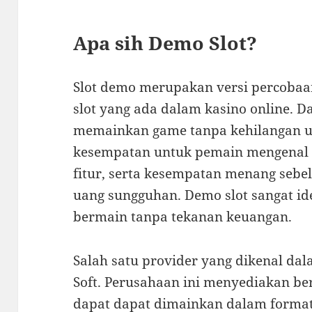
Apa sih Demo Slot?
Slot demo merupakan versi percoba
slot yang ada dalam kasino online. 
memainkan game tanpa kehilangan u
kesempatan untuk pemain mengenal 
fitur, serta kesempatan menang seb
uang sungguhan. Demo slot sangat id
bermain tanpa tekanan keuangan.
Salah satu provider yang dikenal da
Soft. Perusahaan ini menyediakan b
dapat dapat dimainkan dalam form