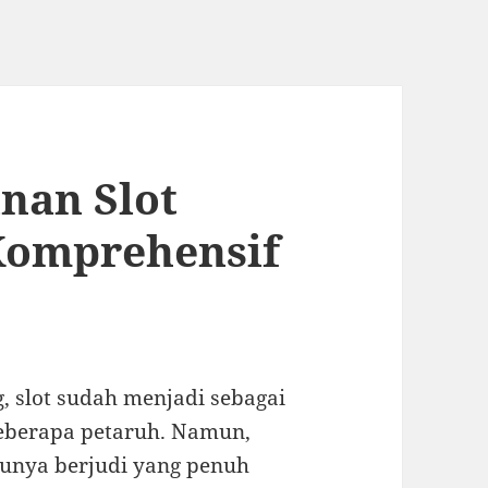
nan Slot
Komprehensif
 slot sudah menjadi sebagai
beberapa petaruh. Namun,
runya berjudi yang penuh