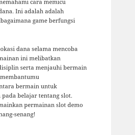
a memahami cara memicu
 dana. Ini adalah adalah
 bagaimana game berfungsi
alokasi dana selama mencoba
ainan ini melibatkan
 disiplin serta menjauhi bermain
tu membantumu
ntara bermain untuk
pada belajar tentang slot.
emainkan permainan slot demo
nang-senang!