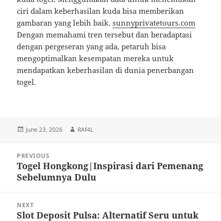
ciri dalam keberhasilan kuda bisa memberikan
gambaran yang lebih baik.
sunnyprivatetours.com
Dengan memahami tren tersebut dan beradaptasi
dengan pergeseran yang ada, petaruh bisa
mengoptimalkan kesempatan mereka untuk
mendapatkan keberhasilan di dunia penerbangan
togel.
Posted
Author
June 23, 2026
RAf4L
on
Post
PREVIOUS
navigation
Togel Hongkong|Inspirasi dari Pemenang
Previous
Sebelumnya Dulu
post:
NEXT
Slot Deposit Pulsa: Alternatif Seru untuk
Next