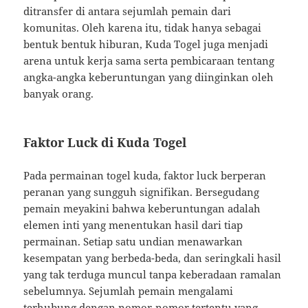
ditransfer di antara sejumlah pemain dari
komunitas. Oleh karena itu, tidak hanya sebagai
bentuk bentuk hiburan, Kuda Togel juga menjadi
arena untuk kerja sama serta pembicaraan tentang
angka-angka keberuntungan yang diinginkan oleh
banyak orang.
Faktor Luck di Kuda Togel
Pada permainan togel kuda, faktor luck berperan
peranan yang sungguh signifikan. Bersegudang
pemain meyakini bahwa keberuntungan adalah
elemen inti yang menentukan hasil dari tiap
permainan. Setiap satu undian menawarkan
kesempatan yang berbeda-beda, dan seringkali hasil
yang tak terduga muncul tanpa keberadaan ramalan
sebelumnya. Sejumlah pemain mengalami
terhubung dengan nomor-nomor tertentu yang