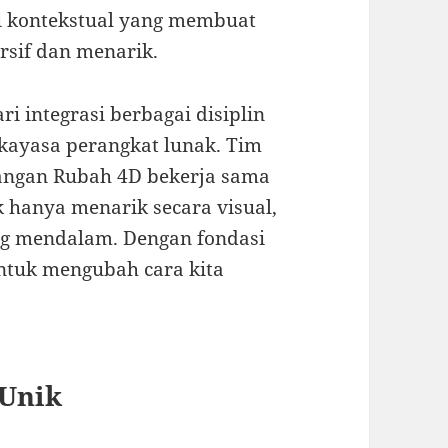
i kontekstual yang membuat
rsif dan menarik.
i integrasi berbagai disiplin
rekayasa perangkat lunak. Tim
bangan Rubah 4D bekerja sama
 hanya menarik secara visual,
ng mendalam. Dengan fondasi
untuk mengubah cara kita
 Unik