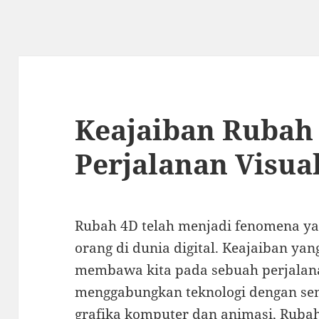
Keajaiban Rubah
Perjalanan Visua
Rubah 4D telah menjadi fenomena y
orang di dunia digital. Keajaiban ya
membawa kita pada sebuah perjalana
menggabungkan teknologi dengan se
grafika komputer dan animasi, Ru