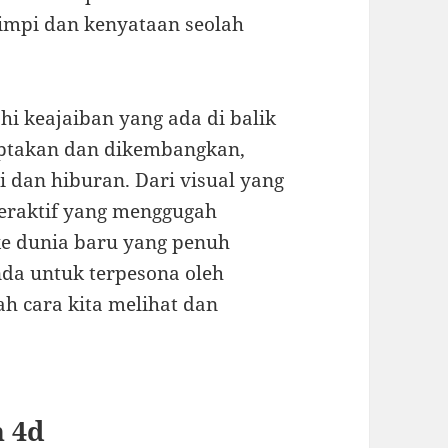
impi dan kenyataan seolah
ahi keajaiban yang ada di balik
iptakan dan dikembangkan,
 dan hiburan. Dari visual yang
eraktif yang menggugah
e dunia baru yang penuh
nda untuk terpesona oleh
h cara kita melihat dan
 4d