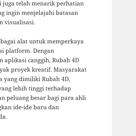
i juga telah menarik perhatian
g ingin menjelajahi batasan
 visualisasi.
 sebagai alat untuk memperkaya
i platform. Dengan
aplikasi canggih, Rubah 4D
nyak proyek kreatif. Masyarakat
a yang dimiliki Rubah 4D,
ng lebih tinggi terhadap
an peluang besar bagi para ahli
kan ide-ide baru dan
da.