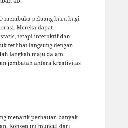
Rubah 4D.
 4D membuka peluang baru bagi
orasi. Mereka dapat
atis, tetapi interaktif dan
k terlibat langsung dengan
alah langkah maju dalam
kan jembatan antara kreativitas
ang menarik perhatian banyak
an. Konsep ini muncul dari