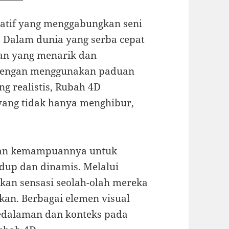
atif yang menggabungkan seni
n. Dalam dunia yang serba cepat
an yang menarik dan
Dengan menggunakan paduan
ng realistis, Rubah 4D
 yang tidak hanya menghibur,
ngan kemampuannya untuk
idup dan dinamis. Melalui
akan sensasi seolah-olah mereka
kan. Berbagai elemen visual
edalaman dan konteks pada