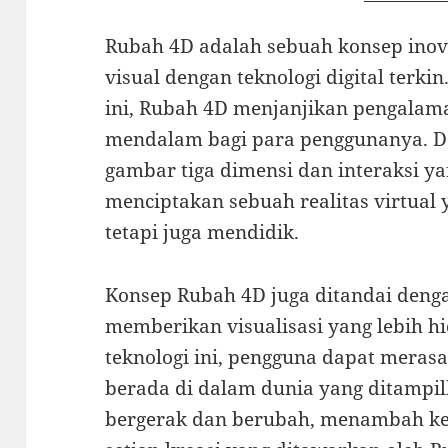
Rubah 4D adalah sebuah konsep inov
visual dengan teknologi digital terki
ini, Rubah 4D menjanjikan pengalam
mendalam bagi para penggunanya. 
gambar tiga dimensi dan interaksi ya
menciptakan sebuah realitas virtual
tetapi juga mendidik.
Konsep Rubah 4D juga ditandai de
memberikan visualisasi yang lebih h
teknologi ini, pengguna dapat meras
berada di dalam dunia yang ditampil
bergerak dan berubah, menambah k