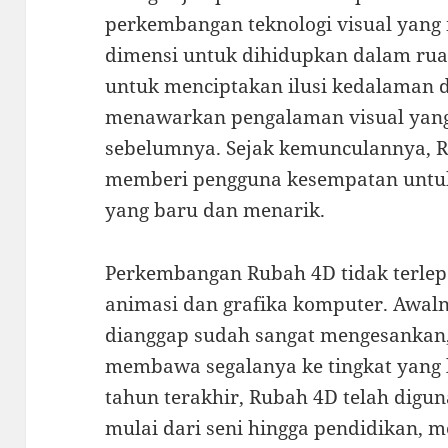
perkembangan teknologi visual yang
dimensi untuk dihidupkan dalam r
untuk menciptakan ilusi kedalaman 
menawarkan pengalaman visual yan
sebelumnya. Sejak kemunculannya, R
memberi pengguna kesempatan untuk
yang baru dan menarik.
Perkembangan Rubah 4D tidak terlep
animasi dan grafika komputer. Awaln
dianggap sudah sangat mengesankan,
membawa segalanya ke tingkat yang l
tahun terakhir, Rubah 4D telah digu
mulai dari seni hingga pendidikan, 