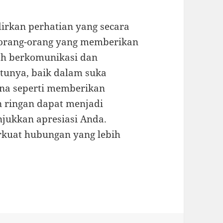
irkan perhatian yang secara
 orang-orang yang memberikan
lah berkomunikasi dan
unya, baik dalam suka
na seperti memberikan
 ringan dapat menjadi
jukkan apresiasi Anda.
kuat hubungan yang lebih