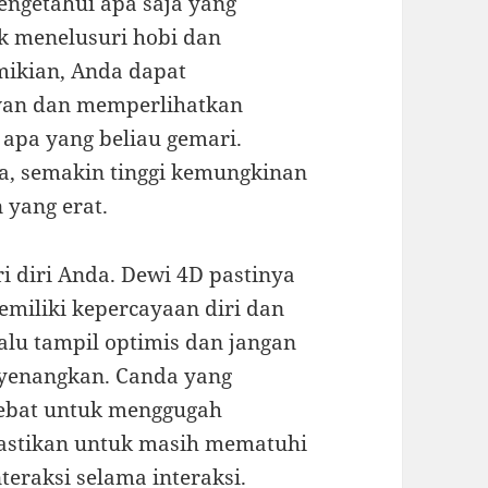
engetahui apa saja yang
k menelusuri hobi dan
mikian, Anda dapat
van dan memperlihatkan
apa yang beliau gemari.
a, semakin tinggi kemungkinan
yang erat.
ari diri Anda. Dewi 4D pastinya
emiliki kepercayaan diri dan
lalu tampil optimis dan jangan
yenangkan. Canda yang
hebat untuk menggugah
stikan untuk masih mematuhi
eraksi selama interaksi.