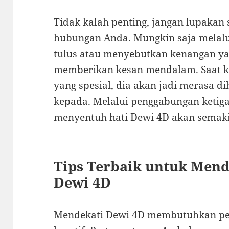
Tidak kalah penting, jangan lupakan
hubungan Anda. Mungkin saja melal
tulus atau menyebutkan kenangan yan
memberikan kesan mendalam. Saat 
yang spesial, dia akan jadi merasa di
kepada. Melalui penggabungan ketiga 
menyentuh hati Dewi 4D akan semakin
Tips Terbaik untuk Mend
Dewi 4D
Mendekati Dewi 4D membutuhkan pe