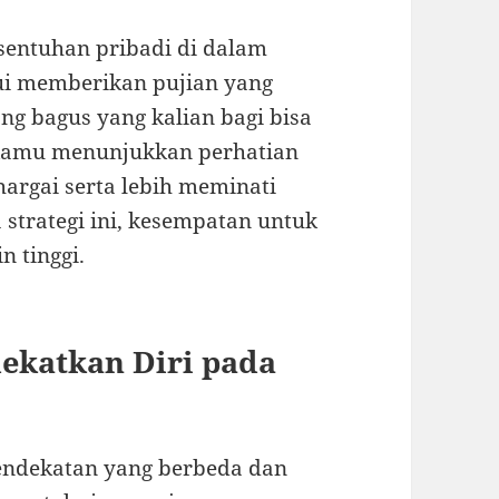
 sentuhan pribadi di dalam
ui memberikan pujian yang
g bagus yang kalian bagi bisa
kamu menunjukkan perhatian
hargai serta lebih meminati
strategi ini, kesempatan untuk
 tinggi.
ekatkan Diri pada
ndekatan yang berbeda dan