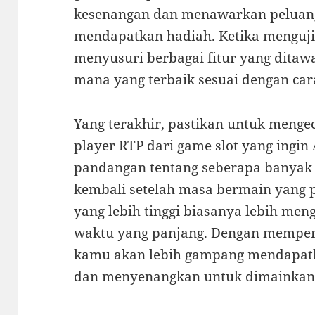
kesenangan dan menawarkan peluang
mendapatkan hadiah. Ketika menguji
menyusuri berbagai fitur yang dita
mana yang terbaik sesuai dengan ca
Yang terakhir, pastikan untuk menge
player RTP dari game slot yang ingi
pandangan tentang seberapa banyak 
kembali setelah masa bermain yang 
yang lebih tinggi biasanya lebih me
waktu yang panjang. Dengan memperha
kamu akan lebih gampang mendapatk
dan menyenangkan untuk dimainkan