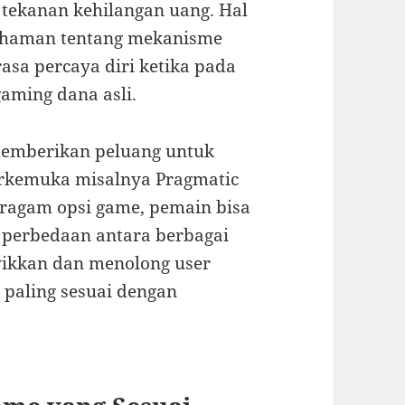
a tekanan kehilangan uang. Hal
ahaman tentang mekanisme
a percaya diri ketika pada
aming dana asli.
 memberikan peluang untuk
erkemuka misalnya Pragmatic
eragam opsi game, pemain bisa
 perbedaan antara berbagai
yikkan dan menolong user
paling sesuai dengan