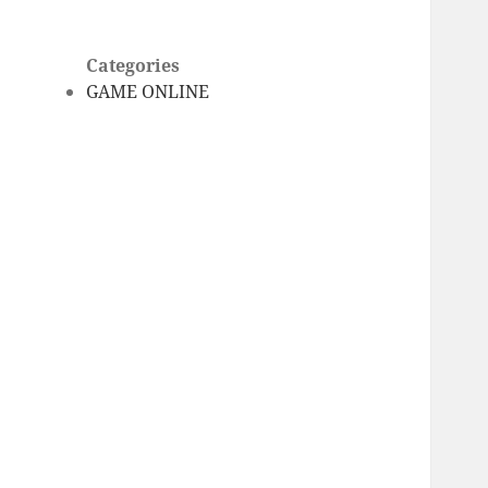
Categories
GAME ONLINE