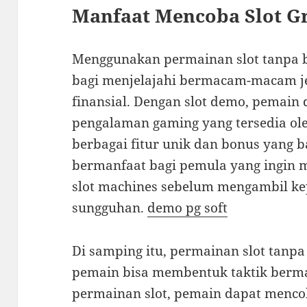
Manfaat Mencoba Slot Gr
Menggunakan permainan slot tanpa 
bagi menjelajahi bermacam-macam je
finansial. Dengan slot demo, pemain
pengalaman gaming yang tersedia ol
berbagai fitur unik dan bonus yang ba
bermanfaat bagi pemula yang ingin
slot machines sebelum mengambil ke
sungguhan.
demo pg soft
Di samping itu, permainan slot tan
pemain bisa membentuk taktik berma
permainan slot, pemain dapat mencob