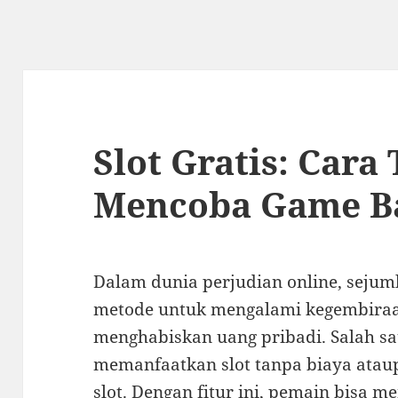
Slot Gratis: Cara
Mencoba Game B
Dalam dunia perjudian online, sejum
metode untuk mengalami kegembiraa
menghabiskan uang pribadi. Salah sa
memanfaatkan slot tanpa biaya ata
slot. Dengan fitur ini, pemain bisa 