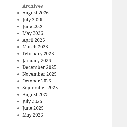
Archives
August 2026
July 2026
June 2026
May 2026
April 2026
March 2026
February 2026
January 2026
December 2025
November 2025
October 2025
September 2025
August 2025
July 2025
June 2025
May 2025