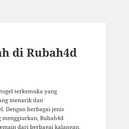
ah di Rubah4d
 togel terkemuka yang
ang menarik dan
l. Dengan berbagai jenis
g menggiurkan, Rubah4d
emain dari berbagai kalangan.