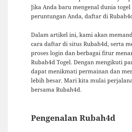
Jika Anda baru mengenal dunia togel
peruntungan Anda, daftar di Rubah4
Dalam artikel ini, kami akan meman
cara daftar di situs Rubah4d, serta
proses login dan berbagai fitur mena
Rubah4d Togel. Dengan mengikuti pa
dapat menikmati permainan dan me
lebih besar. Mari kita mulai perjalan
bersama Rubah4d.
Pengenalan Rubah4d