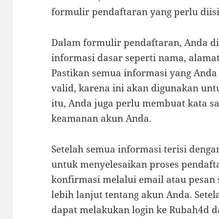
formulir pendaftaran yang perlu diisi
Dalam formulir pendaftaran, Anda d
informasi dasar seperti nama, alamat
Pastikan semua informasi yang And
valid, karena ini akan digunakan untu
itu, Anda juga perlu membuat kata s
keamanan akun Anda.
Setelah semua informasi terisi denga
untuk menyelesaikan proses pendaf
konfirmasi melalui email atau pesan 
lebih lanjut tentang akun Anda. Sete
dapat melakukan login ke Rubah4d d