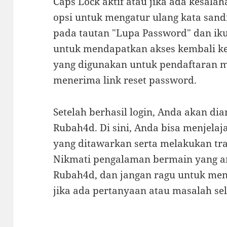
Caps Lock aktif atau jika ada kesal
opsi untuk mengatur ulang kata sandi
pada tautan "Lupa Password" dan ikut
untuk mendapatkan akses kembali ke
yang digunakan untuk pendaftaran ma
menerima link reset password.
Setelah berhasil login, Anda akan d
Rubah4d. Di sini, Anda bisa menjelaj
yang ditawarkan serta melakukan tra
Nikmati pengalaman bermain yang 
Rubah4d, dan jangan ragu untuk me
jika ada pertanyaan atau masalah se