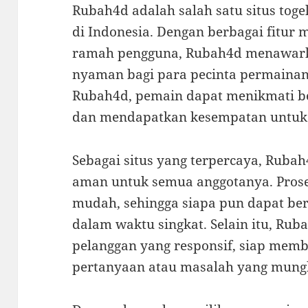
Rubah4d adalah salah satu situs toge
di Indonesia. Dengan berbagai fitur
ramah pengguna, Rubah4d menawar
nyaman bagi para pecinta permaina
Rubah4d, pemain dapat menikmati be
dan mendapatkan kesempatan untuk
Sebagai situs yang terpercaya, Rub
aman untuk semua anggotanya. Prose
mudah, sehingga siapa pun dapat be
dalam waktu singkat. Selain itu, R
pelanggan yang responsif, siap mem
pertanyaan atau masalah yang mungk