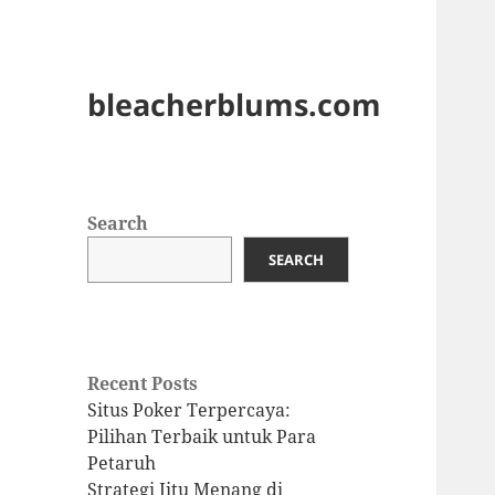
bleacherblums.com
Search
SEARCH
Recent Posts
Situs Poker Terpercaya:
Pilihan Terbaik untuk Para
Petaruh
Strategi Jitu Menang di