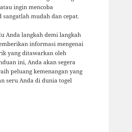
 atau ingin mencoba
d sangatlah mudah dan cepat.
du Anda langkah demi langkah
 memberikan informasi mengenai
rik yang ditawarkan oleh
nduan ini, Anda akan segera
raih peluang kemenangan yang
an seru Anda di dunia togel