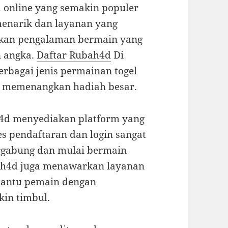
l online yang semakin populer
 menarik dan layanan yang
kan pengalaman bermain yang
n angka.
Daftar Rubah4d
Di
rbagai jenis permainan togel
 memenangkan hadiah besar.
ah4d menyediakan platform yang
s pendaftaran dan login sangat
rgabung dan mulai bermain
ubah4d juga menawarkan layanan
bantu pemain dengan
in timbul.