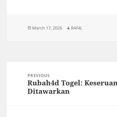
Posted
Author
March 17, 2026
RAf4L
on
Post
navigation
PREVIOUS
Rubah4d Togel: Keseruan
Previous
Ditawarkan
post: