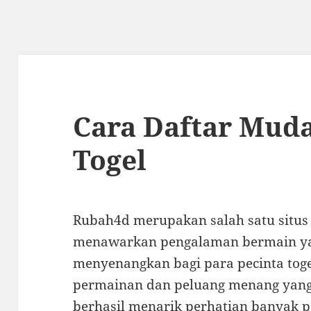
Cara Daftar Mud
Togel
Rubah4d merupakan salah satu situs
menawarkan pengalaman bermain y
menyenangkan bagi para pecinta toge
permainan dan peluang menang yan
berhasil menarik perhatian banyak p