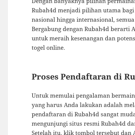
Dengan banyaknya pilihan permainan
Rubah4d menjadi pilihan utama bagi 
nasional hingga internasional, semua 
Bergabung dengan Rubah4d berarti A
untuk meraih kesenangan dan poten
togel online.
Proses Pendaftaran di R
Untuk memulai pengalaman bermain 
yang harus Anda lakukan adalah mel
pendaftaran di Rubah4d sangat muda
mengunjungi situs resmi Rubah4d da
Setelah itu, klik tombol tersebut da