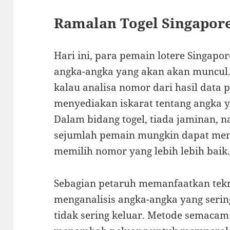
Ramalan Togel Singapore
Hari ini, para pemain lotere Singapo
angka-angka yang akan akan muncul.
kalau analisa nomor dari hasil data
menyediakan iskarat tentang angka 
Dalam bidang togel, tiada jaminan, n
sejumlah pemain mungkin dapat men
memilih nomor yang lebih lebih baik
Sebagian petaruh memanfaatkan tekni
menganalisis angka-angka yang serin
tidak sering keluar. Metode semaca