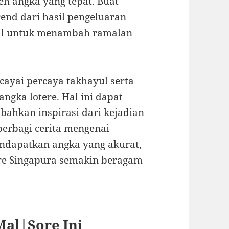
 angka yang tepat. Buat
rend dari hasil pengeluaran
ial untuk menambah ramalan
ayai percaya takhayul serta
ngka lotere. Hal ini dapat
bahkan inspirasi dari kejadian
 berbagi cerita mengenai
dapatkan angka yang akurat,
ere Singapura semakin beragam
Mal|Sore Ini