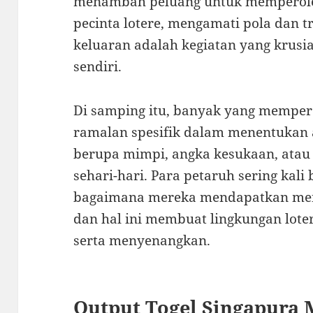
menambah peluang untuk memperoleh
pecinta lotere, mengamati pola dan t
keluaran adalah kegiatan yang krus
sendiri.
Di samping itu, banyak yang memperc
ramalan spesifik dalam menentukan a
berupa mimpi, angka kesukaan, atau 
sehari-hari. Para petaruh sering kali
bagaimana mereka mendapatkan men
dan hal ini membuat lingkungan lot
serta menyenangkan.
Output Togel Singapura 