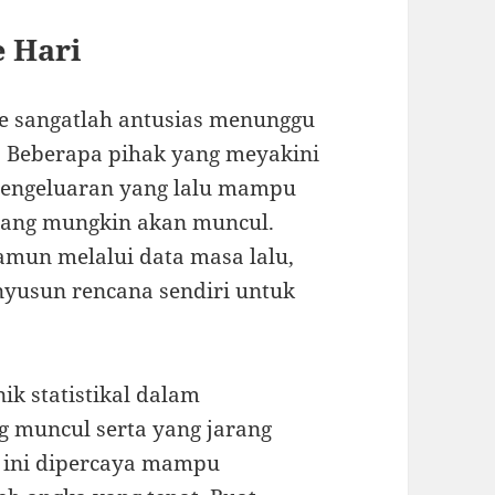
 Hari
re sangatlah antusias menunggu
 Beberapa pihak yang meyakini
 pengeluaran yang lalu mampu
yang mungkin akan muncul.
amun melalui data masa lalu,
yusun rencana sendiri untuk
.
k statistikal dalam
g muncul serta yang jarang
m ini dipercaya mampu