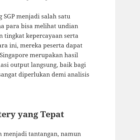
g SGP menjadi salah satu
na para bisa melihat undian
n tingkat kepercayaan serta
ra ini, mereka peserta dapat
 Singapore merupakan hasil
si output langsung, baik bagi
sangat diperlukan demi analisis
ery yang Tepat
ah menjadi tantangan, namun