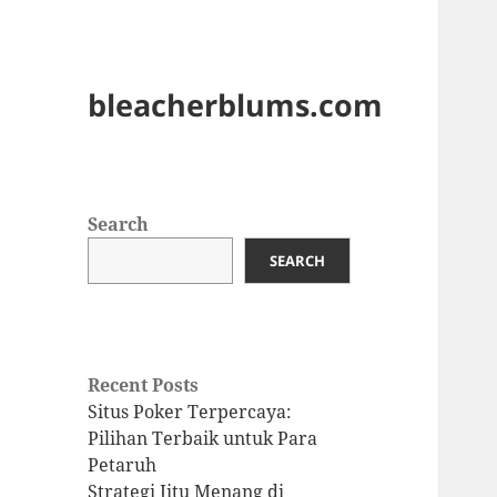
bleacherblums.com
Search
SEARCH
Recent Posts
Situs Poker Terpercaya:
Pilihan Terbaik untuk Para
Petaruh
Strategi Jitu Menang di