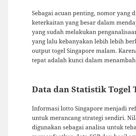
Sebagai acuan penting, nomor yang 
keterkaitan yang besar dalam mend
yang sudah melakukan penganalisa
yang lalu kebanyakan lebih lebih be
output togel Singapore malam. Karen
tepat adalah kunci dalam menambah
Data dan Statistik Togel
Informasi lotto Singapore menjadi r
untuk merancang strategi sendiri. Nil
digunakan sebagai analisa untuk tebak