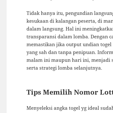
Tidak hanya itu, pengundian langsun
kesukaan di kalangan peserta, di ma
dalam langsung. Hal ini meningkatka
transparansi dalam lomba. Dengan ca
memastikan jika output undian togel
yang sah dan tanpa penipuan. Informa
malam ini maupun hari ini, menjadi 
serta strategi lomba selanjutnya.
Tips Memilih Nomor Lott
Menyeleksi angka togel yg ideal sud