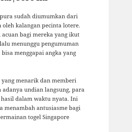
ngapura sudah diumumkan dari
oleh kalangan pecinta lotere.
 acuan bagi mereka yang ikut
n selalu menunggu pengumuman
ka bisa menggapai angka yang
 yang menarik dan memberi
a adanya undian langsung, para
hasil dalam waktu nyata. Ini
rta menambah antusiasme bagi
permainan togel Singapore