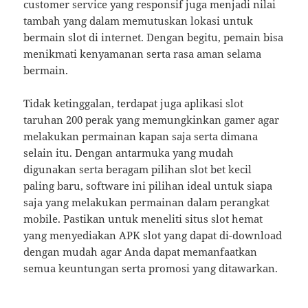
customer service yang responsif juga menjadi nilai
tambah yang dalam memutuskan lokasi untuk
bermain slot di internet. Dengan begitu, pemain bisa
menikmati kenyamanan serta rasa aman selama
bermain.
Tidak ketinggalan, terdapat juga aplikasi slot
taruhan 200 perak yang memungkinkan gamer agar
melakukan permainan kapan saja serta dimana
selain itu. Dengan antarmuka yang mudah
digunakan serta beragam pilihan slot bet kecil
paling baru, software ini pilihan ideal untuk siapa
saja yang melakukan permainan dalam perangkat
mobile. Pastikan untuk meneliti situs slot hemat
yang menyediakan APK slot yang dapat di-download
dengan mudah agar Anda dapat memanfaatkan
semua keuntungan serta promosi yang ditawarkan.