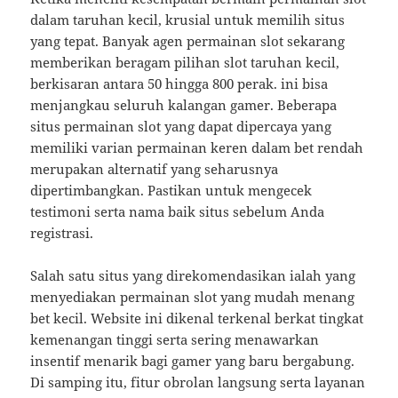
dalam taruhan kecil, krusial untuk memilih situs
yang tepat. Banyak agen permainan slot sekarang
memberikan beragam pilihan slot taruhan kecil,
berkisaran antara 50 hingga 800 perak. ini bisa
menjangkau seluruh kalangan gamer. Beberapa
situs permainan slot yang dapat dipercaya yang
memiliki varian permainan keren dalam bet rendah
merupakan alternatif yang seharusnya
dipertimbangkan. Pastikan untuk mengecek
testimoni serta nama baik situs sebelum Anda
registrasi.
Salah satu situs yang direkomendasikan ialah yang
menyediakan permainan slot yang mudah menang
bet kecil. Website ini dikenal terkenal berkat tingkat
kemenangan tinggi serta sering menawarkan
insentif menarik bagi gamer yang baru bergabung.
Di samping itu, fitur obrolan langsung serta layanan