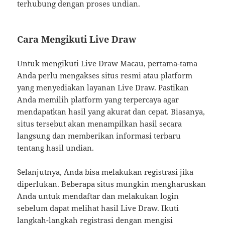
terhubung dengan proses undian.
Cara Mengikuti Live Draw
Untuk mengikuti Live Draw Macau, pertama-tama
Anda perlu mengakses situs resmi atau platform
yang menyediakan layanan Live Draw. Pastikan
Anda memilih platform yang terpercaya agar
mendapatkan hasil yang akurat dan cepat. Biasanya,
situs tersebut akan menampilkan hasil secara
langsung dan memberikan informasi terbaru
tentang hasil undian.
Selanjutnya, Anda bisa melakukan registrasi jika
diperlukan. Beberapa situs mungkin mengharuskan
Anda untuk mendaftar dan melakukan login
sebelum dapat melihat hasil Live Draw. Ikuti
langkah-langkah registrasi dengan mengisi