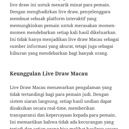
live draw ini untuk menarik minat para pemain.
Dengan menghadirkan live draw, penyelenggara
membuat sebuah platform interaktif yang
memungkinkan pemain untuk merasakan momen-
momen mendebarkan setiap kali hasil dikeluarkan.
Ini tidak hanya menjadikan live draw Macau sebagai
sumber informasi yang akurat, tetapi juga sebagai
hiburan yang mendebarkan bagi banyak orang.
Keunggulan Live Draw Macau
Live Draw Macau menawarkan pengalaman yang
tidak tertandingi bagi para pemain judi. Dengan
sistem siaran langsung, setiap hasil undian dapat
disaksikan secara real-time, memberikan
transparansi dan kepercayaan kepada para pemain.
Ini memastikan bahwa tidak ada kecurangan yang
terjadi dan setiap orang bisa melihat hasilnya secara