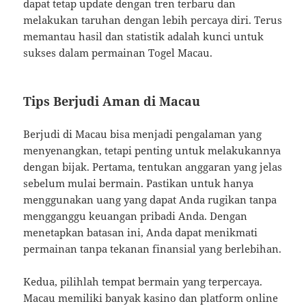
dapat tetap update dengan tren terbaru dan
melakukan taruhan dengan lebih percaya diri. Terus
memantau hasil dan statistik adalah kunci untuk
sukses dalam permainan Togel Macau.
Tips Berjudi Aman di Macau
Berjudi di Macau bisa menjadi pengalaman yang
menyenangkan, tetapi penting untuk melakukannya
dengan bijak. Pertama, tentukan anggaran yang jelas
sebelum mulai bermain. Pastikan untuk hanya
menggunakan uang yang dapat Anda rugikan tanpa
mengganggu keuangan pribadi Anda. Dengan
menetapkan batasan ini, Anda dapat menikmati
permainan tanpa tekanan finansial yang berlebihan.
Kedua, pilihlah tempat bermain yang terpercaya.
Macau memiliki banyak kasino dan platform online