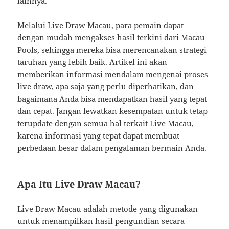
lainnya.
Melalui Live Draw Macau, para pemain dapat
dengan mudah mengakses hasil terkini dari Macau
Pools, sehingga mereka bisa merencanakan strategi
taruhan yang lebih baik. Artikel ini akan
memberikan informasi mendalam mengenai proses
live draw, apa saja yang perlu diperhatikan, dan
bagaimana Anda bisa mendapatkan hasil yang tepat
dan cepat. Jangan lewatkan kesempatan untuk tetap
terupdate dengan semua hal terkait Live Macau,
karena informasi yang tepat dapat membuat
perbedaan besar dalam pengalaman bermain Anda.
Apa Itu Live Draw Macau?
Live Draw Macau adalah metode yang digunakan
untuk menampilkan hasil pengundian secara