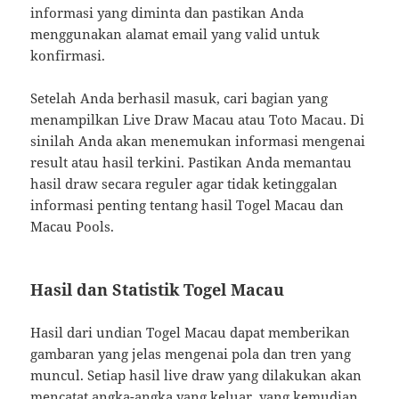
informasi yang diminta dan pastikan Anda
menggunakan alamat email yang valid untuk
konfirmasi.
Setelah Anda berhasil masuk, cari bagian yang
menampilkan Live Draw Macau atau Toto Macau. Di
sinilah Anda akan menemukan informasi mengenai
result atau hasil terkini. Pastikan Anda memantau
hasil draw secara reguler agar tidak ketinggalan
informasi penting tentang hasil Togel Macau dan
Macau Pools.
Hasil dan Statistik Togel Macau
Hasil dari undian Togel Macau dapat memberikan
gambaran yang jelas mengenai pola dan tren yang
muncul. Setiap hasil live draw yang dilakukan akan
mencatat angka-angka yang keluar, yang kemudian