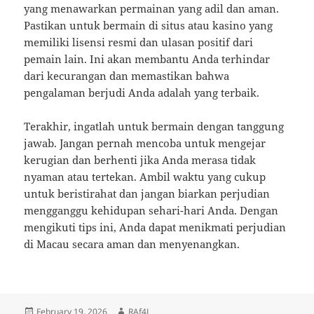
yang menawarkan permainan yang adil dan aman.
Pastikan untuk bermain di situs atau kasino yang
memiliki lisensi resmi dan ulasan positif dari
pemain lain. Ini akan membantu Anda terhindar
dari kecurangan dan memastikan bahwa
pengalaman berjudi Anda adalah yang terbaik.
Terakhir, ingatlah untuk bermain dengan tanggung
jawab. Jangan pernah mencoba untuk mengejar
kerugian dan berhenti jika Anda merasa tidak
nyaman atau tertekan. Ambil waktu yang cukup
untuk beristirahat dan jangan biarkan perjudian
mengganggu kehidupan sehari-hari Anda. Dengan
mengikuti tips ini, Anda dapat menikmati perjudian
di Macau secara aman dan menyenangkan.
Posted
Author
February 19, 2026
RAf4L