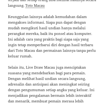
langsung.
Toto Macau
Keunggulan lainnya adalah kemudahan dalam
mengakses informasi. Siapa pun dapat dengan
mudah mengikuti hasil undian hanya melalui
perangkat mereka, baik itu ponsel atau komputer.
Ini adalah cara yang praktis bagi siapa saja yang
ingin tetap memperbarui diri dengan hasil terbaru
dari Toto Macau dan permainan lainnya tanpa perlu
keluar rumah.
Selain itu, Live Draw Macau juga menciptakan
suasana yang mendebarkan bagi para pemain.
Dengan melihat hasil undian secara langsung,
adrenalin dan antisipasi akan meningkat seiring
dengan pengumuman setiap angka yang keluar. Ini
menjadikan pengalaman bermain lebih interaktif
dan menarik, membuat pemain merasa lebih