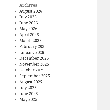
Archives
August 2026
July 2026
June 2026
May 2026
April 2026
March 2026
February 2026
January 2026
December 2025
November 2025
October 2025
September 2025
August 2025
July 2025
June 2025
May 2025