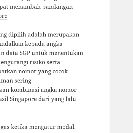
 dapat menambah pandangan
ore
ang dipilih adalah merupakan
andalkan kepada angka
an data SGP untuk menentukan
engurangi risiko serta
atkan nomor yang cocok.
aman sering
kan kombinasi angka nomor
sil Singapore dari yang lalu
egas ketika mengatur modal.