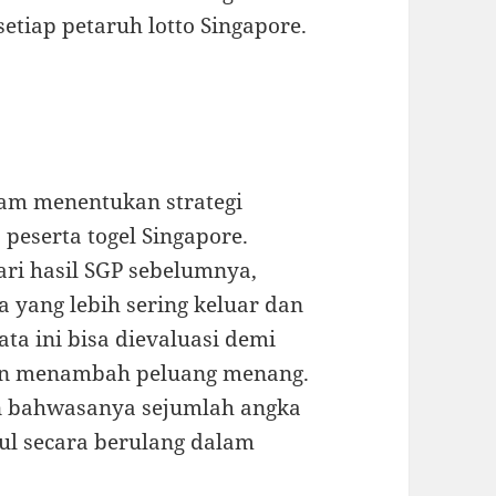
etiap petaruh lotto Singapore.
lam menentukan strategi
peserta togel Singapore.
ri hasil SGP sebelumnya,
yang lebih sering keluar dan
ta ini bisa dievaluasi demi
an menambah peluang menang.
 bahwasanya sejumlah angka
l secara berulang dalam