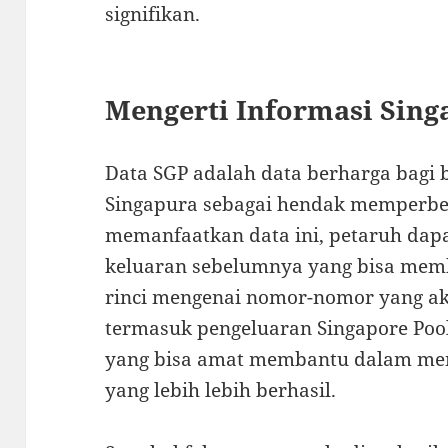
signifikan.
Mengerti Informasi Sing
Data SGP adalah data berharga bagi 
Singapura sebagai hendak memperbe
memanfaatkan data ini, petaruh dapa
keluaran sebelumnya yang bisa memb
rinci mengenai nomor-nomor yang ak
termasuk pengeluaran Singapore Pool
yang bisa amat membantu dalam men
yang lebih lebih berhasil.