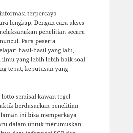
 informasi terpercaya
ara lengkap. Dengan cara akses
 melaksanakan penelitian secara
uncul. Para peserta
jari hasil-hasil yang lalu,
lmu yang lebih lebih baik soal
ng tepat, keputusan yang
lotto semisal kawan togel
taktik berdasarkan penelitian
galaman ini bisa memperkaya
baru dalam untuk merumuskan