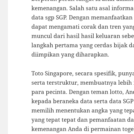
kemenangan. Salah satu asal informa
data sgp SGP. Dengan memanfaatkan 
dapat mengamati corak dan tren ya
muncul dari hasil hasil keluaran se
langkah pertama yang cerdas bijak
diimpikan yang diharapkan.
Toto Singapore, secara spesifik, pun
serta terstruktur, membuatnya lebih
para pecinta. Dengan teman lotto, A
kepada beraneka data serta data SG
memilih menentukan angka yang tep
yang tepat tepat dan pemanfaatan da
kemenangan Anda di permainan togel 