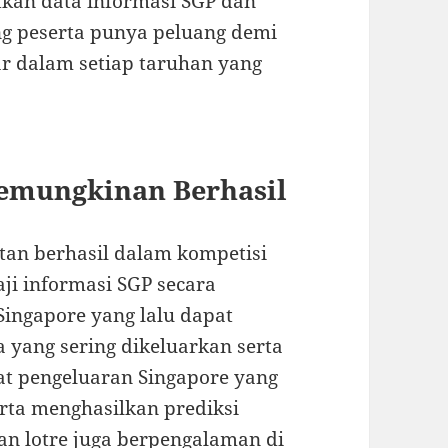
kan data informasi SGP dan
ang peserta punya peluang demi
 dalam setiap taruhan yang
Kemungkinan Berhasil
an berhasil dalam kompetisi
aji informasi SGP secara
Singapore yang lalu dapat
yang sering dikeluarkan serta
hat pengeluaran Singapore yang
erta menghasilkan prediksi
an lotre juga berpengalaman di