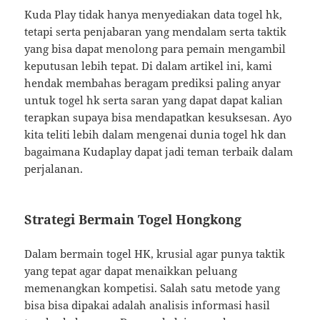
Kuda Play tidak hanya menyediakan data togel hk,
tetapi serta penjabaran yang mendalam serta taktik
yang bisa dapat menolong para pemain mengambil
keputusan lebih tepat. Di dalam artikel ini, kami
hendak membahas beragam prediksi paling anyar
untuk togel hk serta saran yang dapat dapat kalian
terapkan supaya bisa mendapatkan kesuksesan. Ayo
kita teliti lebih dalam mengenai dunia togel hk dan
bagaimana Kudaplay dapat jadi teman terbaik dalam
perjalanan.
Strategi Bermain Togel Hongkong
Dalam bermain togel HK, krusial agar punya taktik
yang tepat agar dapat menaikkan peluang
memenangkan kompetisi. Salah satu metode yang
bisa bisa dipakai adalah analisis informasi hasil