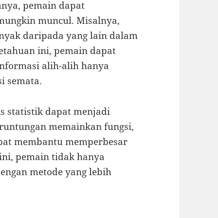
mnya, pemain dapat
 mungkin muncul. Misalnya,
nyak daripada yang lain dalam
getahuan ini, pemain dapat
nformasi alih-alih hanya
i semata.
 statistik dapat menjadi
eruntungan memainkan fungsi,
apat membantu memperbesar
ini, pemain tidak hanya
dengan metode yang lebih