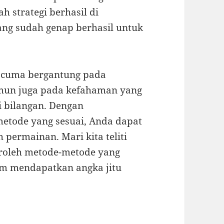
h strategi berhasil di
ng sudah genap berhasil untuk
 cuma bergantung pada
mun juga pada kefahaman yang
i bilangan. Dengan
etode yang sesuai, Anda dapat
ermainan. Mari kita teliti
eroleh metode-metode yang
 mendapatkan angka jitu