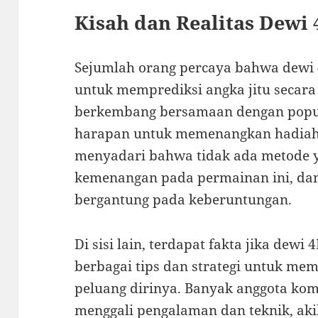
Kisah dan Realitas Dewi
Sejumlah orang percaya bahwa dewi 
untuk memprediksi angka jitu secara a
berkembang bersamaan dengan popul
harapan untuk memenangkan hadiah 
menyadari bahwa tidak ada metode 
kemenangan pada permainan ini, dan
bergantung pada keberuntungan.
Di sisi lain, terdapat fakta jika dew
berbagai tips dan strategi untuk m
peluang dirinya. Banyak anggota kom
menggali pengalaman dan teknik, a