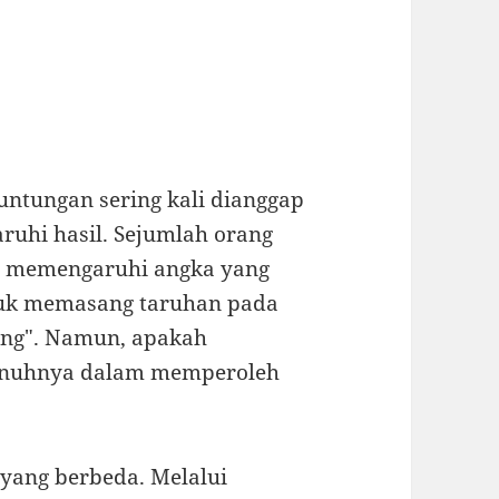
ntungan sering kali dianggap
uhi hasil. Sejumlah orang
t memengaruhi angka yang
tuk memasang taruhan pada
ung". Namun, apakah
penuhnya dalam memperoleh
 yang berbeda. Melalui