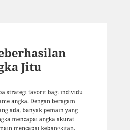
eberhasilan
ka Jitu
strategi favorit bagi individu
 game angka. Dengan beragam
ang ada, banyak pemain yang
angka mencapai angka akurat
main mencapai kebangkitan.