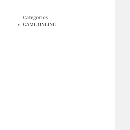
Categories
GAME ONLINE