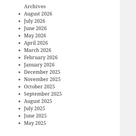
Archives
August 2026
July 2026
June 2026
May 2026
April 2026
March 2026
February 2026
January 2026
December 2025
November 2025
October 2025
September 2025
August 2025
July 2025
June 2025
May 2025