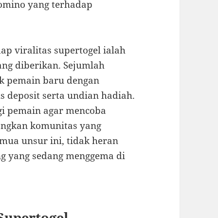
omino yang terhadap
ap viralitas supertogel ialah
ng diberikan. Sejumlah
ik pemain baru dengan
 deposit serta undian hadiah.
agi pemain agar mencoba
ngkan komunitas yang
mua unsur ini, tidak heran
ng yang sedang menggema di
Supertogel