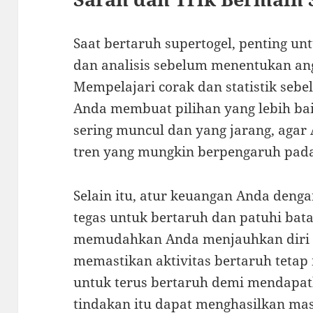
Saat bertaruh supertogel, penting u
dan analisis sebelum menentukan ang
Mempelajari corak dan statistik s
Anda membuat pilihan yang lebih ba
sering muncul dan yang jarang, agar
tren yang mungkin berpengaruh pada
Selain itu, atur keuangan Anda denga
tegas untuk bertaruh dan patuhi bata
memudahkan Anda menjauhkan diri d
memastikan aktivitas bertaruh teta
untuk terus bertaruh demi mendapat
tindakan itu dapat menghasilkan ma