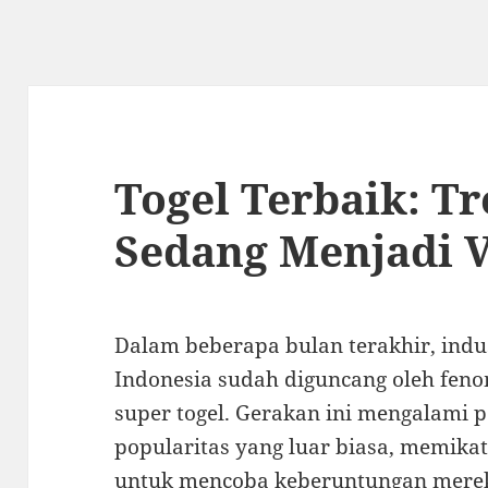
Togel Terbaik: Tr
Sedang Menjadi V
Dalam beberapa bulan terakhir, indus
Indonesia sudah diguncang oleh feno
super togel. Gerakan ini mengalami
popularitas yang luar biasa, memika
untuk mencoba keberuntungan merek