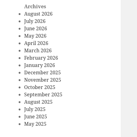
Archives
August 2026
July 2026
June 2026
May 2026
April 2026
March 2026
February 2026
January 2026
December 2025
November 2025
October 2025
September 2025
August 2025
July 2025
June 2025
May 2025