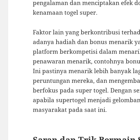
pengalaman dan menciptakan efek d
kenamaan togel super.
Faktor lain yang berkontribusi terhad
adanya hadiah dan bonus menarik ya
platform berkompetisi dalam menar
penawaran menarik, contohnya bonus
Ini pastinya menarik lebih banyak l
peruntungan mereka, dan mengemba
berfokus pada super togel. Dengan se
apabila supertogel menjadi gelomba
masyarakat pada saat ini.
Saran dan Trik Bermain 