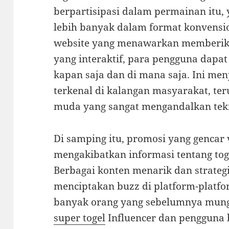
berpartisipasi dalam permainan itu
lebih banyak dalam format konvensio
website yang menawarkan memberik
yang interaktif, para pengguna dapa
kapan saja dan di mana saja. Ini me
terkenal di kalangan masyarakat, te
muda yang sangat mengandalkan tekn
Di samping itu, promosi yang gencar 
mengakibatkan informasi tentang tog
Berbagai konten menarik dan strateg
menciptakan buzz di platform-platfor
banyak orang yang sebelumnya mungk
super togel
Influencer dan pengguna