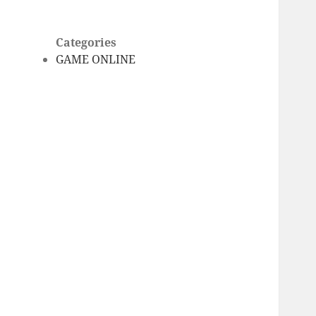
Categories
GAME ONLINE