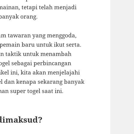
ainan, tetapi telah menjadi
 banyak orang.
am tawaran yang menggoda,
pemain baru untuk ikut serta.
an taktik untuk menambah
ogel sebagai perbincangan
kel ini, kita akan menjelajahi
el dan kenapa sekarang banyak
n super togel saat ini.
 dimaksud?