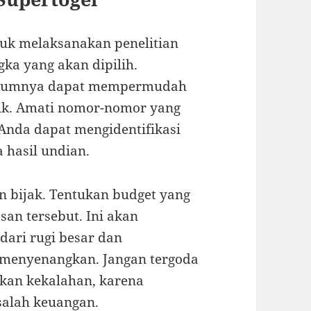
ntuk melaksanakan penelitian
ka yang akan dipilih.
ebelumnya dapat mempermudah
ik. Amati nomor-nomor yang
 Anda dapat mengidentifikasi
 hasil undian.
n bijak. Tentukan budget yang
san tersebut. Ini akan
ari rugi besar dan
p menyenangkan. Jangan tergoda
kan kekalahan, karena
salah keuangan.