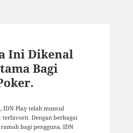
 Ini Dikenal
Utama Bagi
Poker.
, IDN Play telah muncul
t terfavorit. Dengan berbagai
 ramah bagi pengguna, IDN