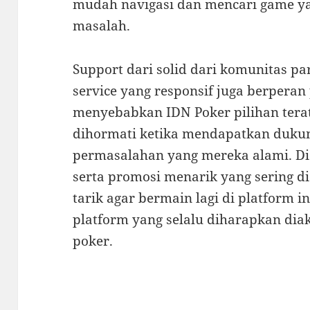
mudah navigasi dan mencari game y
masalah.
Support dari solid dari komunitas p
service yang responsif juga berpera
menyebabkan IDN Poker pilihan tera
dihormati ketika mendapatkan dukun
permasalahan yang mereka alami. Di
serta promosi menarik yang sering d
tarik agar bermain lagi di platform 
platform yang selalu diharapkan dia
poker.