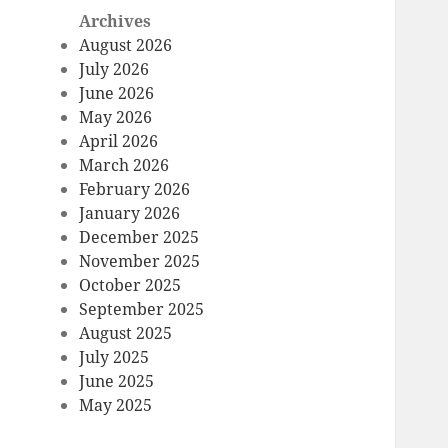
Archives
August 2026
July 2026
June 2026
May 2026
April 2026
March 2026
February 2026
January 2026
December 2025
November 2025
October 2025
September 2025
August 2025
July 2025
June 2025
May 2025