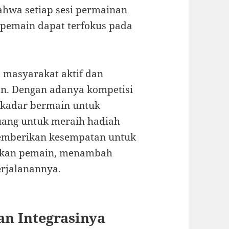
ahwa setiap sesi permainan
 pemain dapat terfokus pada
h masyarakat aktif dan
an. Dengan adanya kompetisi
ekadar bermain untuk
luang untuk meraih hadiah
memberikan kesempatan untuk
rekan pemain, menambah
rjalanannya.
n Integrasinya