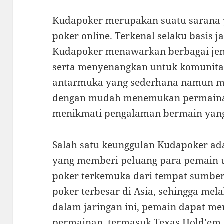
Kudapoker merupakan suatu sarana 
poker online. Terkenal selaku basis ja
Kudapoker menawarkan berbagai jen
serta menyenangkan untuk komunita
antarmuka yang sederhana namun me
dengan mudah menemukan permainan
menikmati pengalaman bermain yan
Salah satu keunggulan Kudapoker ad
yang memberi peluang para pemain
poker terkemuka dari tempat sumber.
poker terbesar di Asia, sehingga me
dalam jaringan ini, pemain dapat me
permainan, termasuk Texas Hold’em 