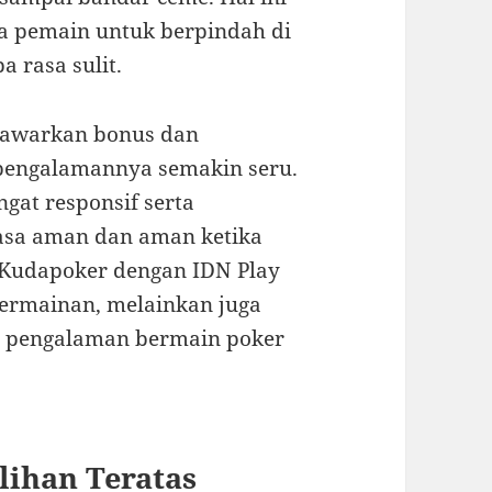
 pemain untuk berpindah di
a rasa sulit.
nawarkan bonus dan
pengalamannya semakin seru.
gat responsif serta
rasa aman dan aman ketika
i Kudapoker dengan IDN Play
ermainan, melainkan juga
s pengalaman bermain poker
lihan Teratas