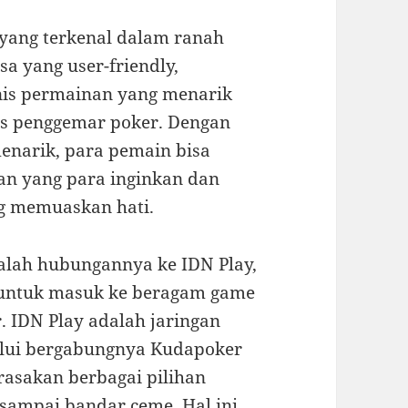
yang terkenal dalam ranah
sa yang user-friendly,
is permainan yang menarik
s penggemar poker. Dengan
narik, para pemain bisa
 yang para inginkan dan
g memuaskan hati.
alah hubungannya ke IDN Play,
 untuk masuk ke beragam game
 IDN Play adalah jaringan
lalui bergabungnya Kudapoker
rasakan berbagai pilihan
sampai bandar ceme. Hal ini