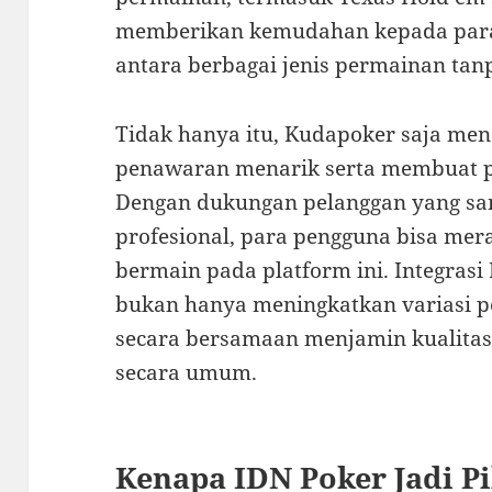
memberikan kemudahan kepada para
antara berbagai jenis permainan tanp
Tidak hanya itu, Kudapoker saja me
penawaran menarik serta membuat 
Dengan dukungan pelanggan yang san
profesional, para pengguna bisa me
bermain pada platform ini. Integras
bukan hanya meningkatkan variasi p
secara bersamaan menjamin kualita
secara umum.
Kenapa IDN Poker Jadi Pi