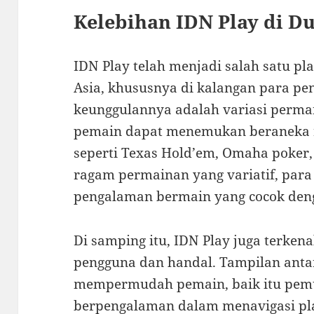
Kelebihan IDN Play di D
IDN Play telah menjadi salah satu pl
Asia, khususnya di kalangan para pe
keunggulannya adalah variasi permain
pemain dapat menemukan beraneka 
seperti Texas Hold’em, Omaha poker,
ragam permainan yang variatif, par
pengalaman bermain yang cocok deng
Di samping itu, IDN Play juga terken
pengguna dan handal. Tampilan an
mempermudah pemain, baik itu pem
berpengalaman dalam menavigasi pla