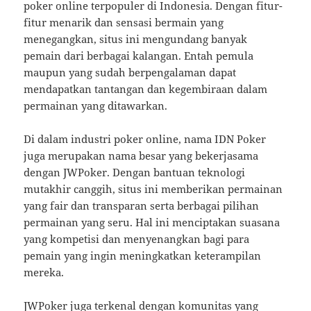
poker online terpopuler di Indonesia. Dengan fitur-
fitur menarik dan sensasi bermain yang
menegangkan, situs ini mengundang banyak
pemain dari berbagai kalangan. Entah pemula
maupun yang sudah berpengalaman dapat
mendapatkan tantangan dan kegembiraan dalam
permainan yang ditawarkan.
Di dalam industri poker online, nama IDN Poker
juga merupakan nama besar yang bekerjasama
dengan JWPoker. Dengan bantuan teknologi
mutakhir canggih, situs ini memberikan permainan
yang fair dan transparan serta berbagai pilihan
permainan yang seru. Hal ini menciptakan suasana
yang kompetisi dan menyenangkan bagi para
pemain yang ingin meningkatkan keterampilan
mereka.
JWPoker juga terkenal dengan komunitas yang