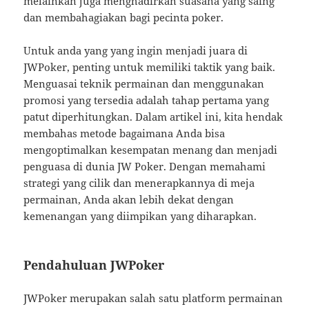
melainkan juga menghadirkan suasana yang saing
dan membahagiakan bagi pecinta poker.
Untuk anda yang yang ingin menjadi juara di
JWPoker, penting untuk memiliki taktik yang baik.
Menguasai teknik permainan dan menggunakan
promosi yang tersedia adalah tahap pertama yang
patut diperhitungkan. Dalam artikel ini, kita hendak
membahas metode bagaimana Anda bisa
mengoptimalkan kesempatan menang dan menjadi
penguasa di dunia JW Poker. Dengan memahami
strategi yang cilik dan menerapkannya di meja
permainan, Anda akan lebih dekat dengan
kemenangan yang diimpikan yang diharapkan.
Pendahuluan JWPoker
JWPoker merupakan salah satu platform permainan