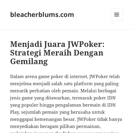
bleacherblums.com
MENU
AND
WIDGETS
Menjadi Juara JWPoker:
Strategi Meraih Dengan
Gemilang
Dalam arena game poker di internet, JWPoker telah
menjelma menjadi salah satu platform yang paling
menarik perhatian oleh pemain. Melalui berbagai
jenis game yang ditawarkan, termasuk poker IDN
yang populer hingga pengalaman bermain di IDN
Play, sejumlah pemain yang berusaha untuk
menggapai kemenangan besar. JWPoker tidak hanya
menyediakan beragam pilihan permainan,