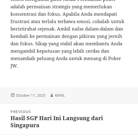
adalah permainan strategis yang memerlukan
konsentrasi dan fokus. Apabila Anda mendapati
frustrasi atau terlalu terbawa emosi, cobalah untuk
beristirahat sejenak. Ambil nafas dalam-dalam dan
kembali ke permainan dengan pikiran yang jernih
dan fokus. Sikap yang stabil akan membantu Anda
mengambil keputusan yang lebih cerdas dan
menambah peluang Anda untuk menang di Poker
JW.
Posted
Author
October 11, 2025
RAf4L
on
Post
PREVIOUS
navigation
Hasil SGP Hari Ini Langsung dari
Previous
Singapura
post: