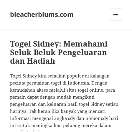
bleacherblums.com
MENU
AND
WIDGETS
Togel Sidney: Memahami
Seluk Beluk Pengeluaran
dan Hadiah
Togel Sidney kini semakin populer di kalangan
pecinta permainan togel di Indonesia. Dengan
kemudahan akses melalui situs togel online, para
pemain dapat dengan mudah mengikuti
pengeluaran dan keluaran hasil togel Sidney setiap
harinya. Tak heran jika banyak yang mencari
informasi mengenai angka sdy dan nomor sdy hari
ini untuk meningkatkan peluang mereka dalam