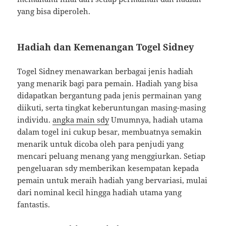
yang bisa diperoleh.
Hadiah dan Kemenangan Togel Sidney
Togel Sidney menawarkan berbagai jenis hadiah
yang menarik bagi para pemain. Hadiah yang bisa
didapatkan bergantung pada jenis permainan yang
diikuti, serta tingkat keberuntungan masing-masing
individu.
angka main sdy
Umumnya, hadiah utama
dalam togel ini cukup besar, membuatnya semakin
menarik untuk dicoba oleh para penjudi yang
mencari peluang menang yang menggiurkan. Setiap
pengeluaran sdy memberikan kesempatan kepada
pemain untuk meraih hadiah yang bervariasi, mulai
dari nominal kecil hingga hadiah utama yang
fantastis.