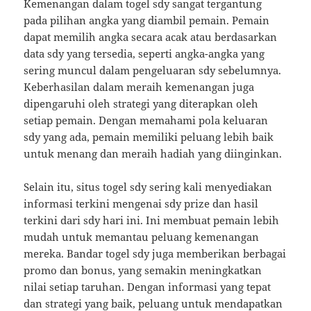
Kemenangan dalam togel sdy sangat tergantung
pada pilihan angka yang diambil pemain. Pemain
dapat memilih angka secara acak atau berdasarkan
data sdy yang tersedia, seperti angka-angka yang
sering muncul dalam pengeluaran sdy sebelumnya.
Keberhasilan dalam meraih kemenangan juga
dipengaruhi oleh strategi yang diterapkan oleh
setiap pemain. Dengan memahami pola keluaran
sdy yang ada, pemain memiliki peluang lebih baik
untuk menang dan meraih hadiah yang diinginkan.
Selain itu, situs togel sdy sering kali menyediakan
informasi terkini mengenai sdy prize dan hasil
terkini dari sdy hari ini. Ini membuat pemain lebih
mudah untuk memantau peluang kemenangan
mereka. Bandar togel sdy juga memberikan berbagai
promo dan bonus, yang semakin meningkatkan
nilai setiap taruhan. Dengan informasi yang tepat
dan strategi yang baik, peluang untuk mendapatkan