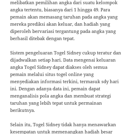
melibatkan pemilihan angka dari suatu kelompok
angka tertentu, biasanya dari 1 hingga 49. Para
pemain akan memasang taruhan pada angka yang
mereka prediksi akan keluar, dan hadiah yang
diperoleh bervariasi tergantung pada angka yang
berhasil ditebak dengan tepat.
Sistem pengeluaran Togel Sidney cukup teratur dan
dijadwalkan setiap hari. Data mengenai keluaran
angka Togel Sidney dapat diakses oleh semua
pemain melalui situs togel online yang
menyediakan informasi terkini, termasuk sdy hari
ini. Dengan adanya data ini, pemain dapat
menganalisis pola angka dan membuat strategi
taruhan yang lebih tepat untuk permainan
berikutnya.
Selain itu, Togel Sidney tidak hanya menawarkan
kesempatan untuk memenangkan hadiah besar