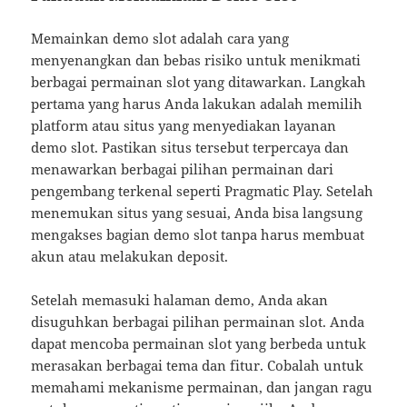
Memainkan demo slot adalah cara yang
menyenangkan dan bebas risiko untuk menikmati
berbagai permainan slot yang ditawarkan. Langkah
pertama yang harus Anda lakukan adalah memilih
platform atau situs yang menyediakan layanan
demo slot. Pastikan situs tersebut terpercaya dan
menawarkan berbagai pilihan permainan dari
pengembang terkenal seperti Pragmatic Play. Setelah
menemukan situs yang sesuai, Anda bisa langsung
mengakses bagian demo slot tanpa harus membuat
akun atau melakukan deposit.
Setelah memasuki halaman demo, Anda akan
disuguhkan berbagai pilihan permainan slot. Anda
dapat mencoba permainan slot yang berbeda untuk
merasakan berbagai tema dan fitur. Cobalah untuk
memahami mekanisme permainan, dan jangan ragu