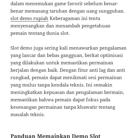
dalam menemukan game favorit sebelum benar-
benar memasang taruhan dengan uang sungguhan.
slot demo rupiah
Keberagaman ini tentu
menyenangkan dan menambah pengetahuan
pemain tentang dunia slot.
Slot demo juga sering kali menawarkan pengalaman
yang lancar dan bebas gangguan, berkat optimisasi
yang dilakukan untuk memastikan permainan
berjalan dengan baik. Dengan fitur anti lag dan anti
rungkad, pemain dapat menikmati sesi permainan
yang mulus tanpa kendala teknis. Ini semakin
meningkatkan kepuasan dan pengalaman bermain,
memastikan bahwa pemain dapat fokus pada
kesenangan permainan tanpa khawatir tentang
masalah teknis.
Panduan Memainkan Demo Slot