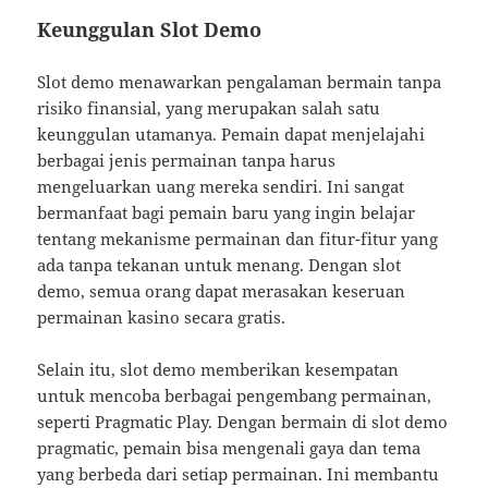
Keunggulan Slot Demo
Slot demo menawarkan pengalaman bermain tanpa
risiko finansial, yang merupakan salah satu
keunggulan utamanya. Pemain dapat menjelajahi
berbagai jenis permainan tanpa harus
mengeluarkan uang mereka sendiri. Ini sangat
bermanfaat bagi pemain baru yang ingin belajar
tentang mekanisme permainan dan fitur-fitur yang
ada tanpa tekanan untuk menang. Dengan slot
demo, semua orang dapat merasakan keseruan
permainan kasino secara gratis.
Selain itu, slot demo memberikan kesempatan
untuk mencoba berbagai pengembang permainan,
seperti Pragmatic Play. Dengan bermain di slot demo
pragmatic, pemain bisa mengenali gaya dan tema
yang berbeda dari setiap permainan. Ini membantu