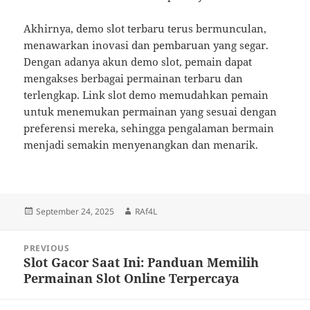
Akhirnya, demo slot terbaru terus bermunculan,
menawarkan inovasi dan pembaruan yang segar.
Dengan adanya akun demo slot, pemain dapat
mengakses berbagai permainan terbaru dan
terlengkap. Link slot demo memudahkan pemain
untuk menemukan permainan yang sesuai dengan
preferensi mereka, sehingga pengalaman bermain
menjadi semakin menyenangkan dan menarik.
Posted
Author
September 24, 2025
RAf4L
on
Post
PREVIOUS
navigation
Slot Gacor Saat Ini: Panduan Memilih
Previous
Permainan Slot Online Terpercaya
post: