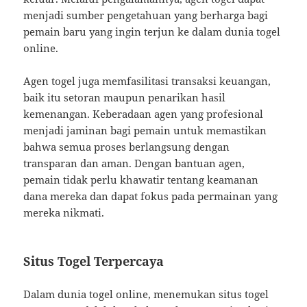
menjadi sumber pengetahuan yang berharga bagi
pemain baru yang ingin terjun ke dalam dunia togel
online.
Agen togel juga memfasilitasi transaksi keuangan,
baik itu setoran maupun penarikan hasil
kemenangan. Keberadaan agen yang profesional
menjadi jaminan bagi pemain untuk memastikan
bahwa semua proses berlangsung dengan
transparan dan aman. Dengan bantuan agen,
pemain tidak perlu khawatir tentang keamanan
dana mereka dan dapat fokus pada permainan yang
mereka nikmati.
Situs Togel Terpercaya
Dalam dunia togel online, menemukan situs togel