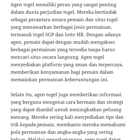
Agen togel memiliki peran yang sangat penting
dalam dunia perjudian togel. Mereka bertindak
sebagai perantara antara pemain dan situs togel
yang menawarkan berbagai jenis permainan,
termasuk togel SGP dan lotto HK. Dengan adanya
agen, pemain dapat dengan mudah mengakses
berbagai permainan yang tersedia tanpa harus
mencari situs secara langsung. Agen togel
menyediakan platform yang aman dan terpercaya,
memberikan kenyamanan bagi pemain dalam
memainkan permainan keberuntungan ini.
Selain itu, agen togel juga memberikan informasi
yang berguna mengenai cara bermain dan strategi
yang dapat diambil untuk meningkatkan peluang
menang. Mereka sering kali menyediakan tips dan
trik kepada pemain, membantu mereka memahami
pola permainan dan angka-angka yang sering
keluar. Melalui pengalamannya, agen togel dapat