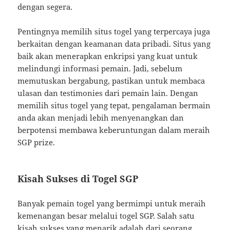
dengan segera.
Pentingnya memilih situs togel yang terpercaya juga
berkaitan dengan keamanan data pribadi. Situs yang
baik akan menerapkan enkripsi yang kuat untuk
melindungi informasi pemain. Jadi, sebelum
memutuskan bergabung, pastikan untuk membaca
ulasan dan testimonies dari pemain lain. Dengan
memilih situs togel yang tepat, pengalaman bermain
anda akan menjadi lebih menyenangkan dan
berpotensi membawa keberuntungan dalam meraih
SGP prize.
Kisah Sukses di Togel SGP
Banyak pemain togel yang bermimpi untuk meraih
kemenangan besar melalui togel SGP. Salah satu
kisah sukses yang menarik adalah dari seorang