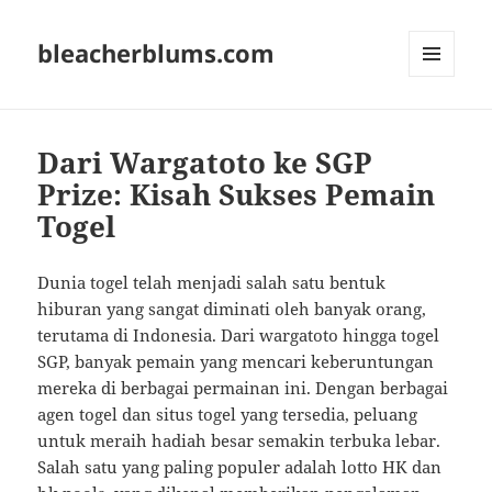
bleacherblums.com
MENU
AND
WIDGETS
Dari Wargatoto ke SGP
Prize: Kisah Sukses Pemain
Togel
Dunia togel telah menjadi salah satu bentuk
hiburan yang sangat diminati oleh banyak orang,
terutama di Indonesia. Dari wargatoto hingga togel
SGP, banyak pemain yang mencari keberuntungan
mereka di berbagai permainan ini. Dengan berbagai
agen togel dan situs togel yang tersedia, peluang
untuk meraih hadiah besar semakin terbuka lebar.
Salah satu yang paling populer adalah lotto HK dan