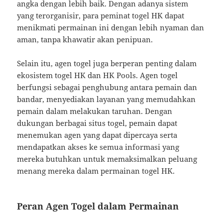
angka dengan lebih baik. Dengan adanya sistem
yang terorganisir, para peminat togel HK dapat
menikmati permainan ini dengan lebih nyaman dan
aman, tanpa khawatir akan penipuan.
Selain itu, agen togel juga berperan penting dalam
ekosistem togel HK dan HK Pools. Agen togel
berfungsi sebagai penghubung antara pemain dan
bandar, menyediakan layanan yang memudahkan
pemain dalam melakukan taruhan. Dengan
dukungan berbagai situs togel, pemain dapat
menemukan agen yang dapat dipercaya serta
mendapatkan akses ke semua informasi yang
mereka butuhkan untuk memaksimalkan peluang
menang mereka dalam permainan togel HK.
Peran Agen Togel dalam Permainan