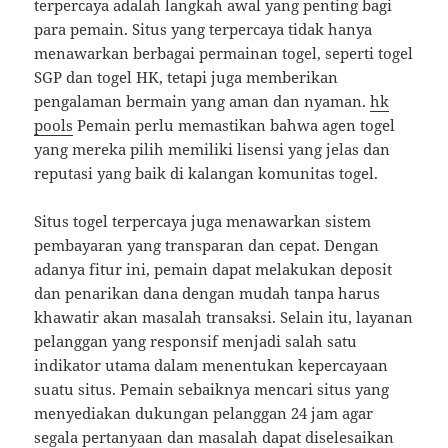
terpercaya adalah langkah awal yang penting bagi
para pemain. Situs yang terpercaya tidak hanya
menawarkan berbagai permainan togel, seperti togel
SGP dan togel HK, tetapi juga memberikan
pengalaman bermain yang aman dan nyaman.
hk
pools
Pemain perlu memastikan bahwa agen togel
yang mereka pilih memiliki lisensi yang jelas dan
reputasi yang baik di kalangan komunitas togel.
Situs togel terpercaya juga menawarkan sistem
pembayaran yang transparan dan cepat. Dengan
adanya fitur ini, pemain dapat melakukan deposit
dan penarikan dana dengan mudah tanpa harus
khawatir akan masalah transaksi. Selain itu, layanan
pelanggan yang responsif menjadi salah satu
indikator utama dalam menentukan kepercayaan
suatu situs. Pemain sebaiknya mencari situs yang
menyediakan dukungan pelanggan 24 jam agar
segala pertanyaan dan masalah dapat diselesaikan