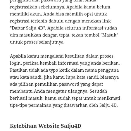
registrasikan sebelumnya. Apabila kamu belum
memiliki akun, Anda bisa memilih opsi untuk
registrasi terlebih dahulu dengan menekan link
"Daftar Salju 4D". Apabila seluruh informasi sudah
dim masukkan dengan tepat, tekan tombol "Masuk"
untuk proses selanjutnya.
Apabila kamu mengalami kesulitan dalam proses
login, periksa kembali informasi yang anda berikan.
Pastikan tidak ada typo ketik dalam nama pengguna
atau kata sandi. Jika kamu lupa kata sandi, biasanya
ada pilihan pemulihan password yang dapat
membantu Anda mengatur ulangnya. Sesudah
berhasil masuk, kamu sudah tepat untuk menikmati
tipe-tipe permainan yang ditawarkan oleh Salju 4D.
Kelebihan Website Salju4D