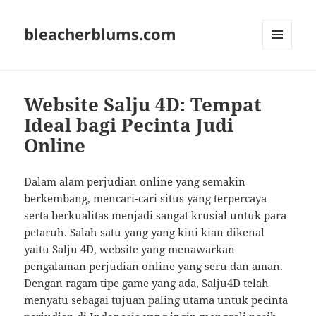
bleacherblums.com
MENU
AND
WIDGETS
Website Salju 4D: Tempat
Ideal bagi Pecinta Judi
Online
Dalam alam perjudian online yang semakin
berkembang, mencari-cari situs yang terpercaya
serta berkualitas menjadi sangat krusial untuk para
petaruh. Salah satu yang yang kini kian dikenal
yaitu Salju 4D, website yang menawarkan
pengalaman perjudian online yang seru dan aman.
Dengan ragam tipe game yang ada, Salju4D telah
menyatu sebagai tujuan paling utama untuk pecinta