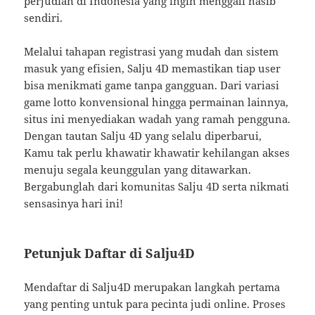
perjudian di Indonesia yang ingin menggali nasib
sendiri.
Melalui tahapan registrasi yang mudah dan sistem
masuk yang efisien, Salju 4D memastikan tiap user
bisa menikmati game tanpa gangguan. Dari variasi
game lotto konvensional hingga permainan lainnya,
situs ini menyediakan wadah yang ramah pengguna.
Dengan tautan Salju 4D yang selalu diperbarui,
Kamu tak perlu khawatir khawatir kehilangan akses
menuju segala keunggulan yang ditawarkan.
Bergabunglah dari komunitas Salju 4D serta nikmati
sensasinya hari ini!
Petunjuk Daftar di Salju4D
Mendaftar di Salju4D merupakan langkah pertama
yang penting untuk para pecinta judi online. Proses