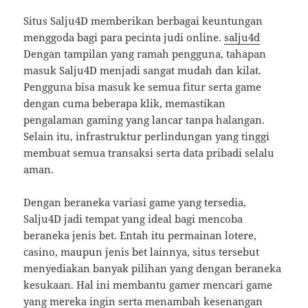
Situs Salju4D memberikan berbagai keuntungan
menggoda bagi para pecinta judi online.
salju4d
Dengan tampilan yang ramah pengguna, tahapan
masuk Salju4D menjadi sangat mudah dan kilat.
Pengguna bisa masuk ke semua fitur serta game
dengan cuma beberapa klik, memastikan
pengalaman gaming yang lancar tanpa halangan.
Selain itu, infrastruktur perlindungan yang tinggi
membuat semua transaksi serta data pribadi selalu
aman.
Dengan beraneka variasi game yang tersedia,
Salju4D jadi tempat yang ideal bagi mencoba
beraneka jenis bet. Entah itu permainan lotere,
casino, maupun jenis bet lainnya, situs tersebut
menyediakan banyak pilihan yang dengan beraneka
kesukaan. Hal ini membantu gamer mencari game
yang mereka ingin serta menambah kesenangan