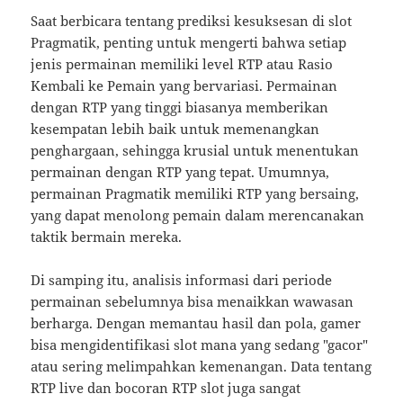
Saat berbicara tentang prediksi kesuksesan di slot
Pragmatik, penting untuk mengerti bahwa setiap
jenis permainan memiliki level RTP atau Rasio
Kembali ke Pemain yang bervariasi. Permainan
dengan RTP yang tinggi biasanya memberikan
kesempatan lebih baik untuk memenangkan
penghargaan, sehingga krusial untuk menentukan
permainan dengan RTP yang tepat. Umumnya,
permainan Pragmatik memiliki RTP yang bersaing,
yang dapat menolong pemain dalam merencanakan
taktik bermain mereka.
Di samping itu, analisis informasi dari periode
permainan sebelumnya bisa menaikkan wawasan
berharga. Dengan memantau hasil dan pola, gamer
bisa mengidentifikasi slot mana yang sedang "gacor"
atau sering melimpahkan kemenangan. Data tentang
RTP live dan bocoran RTP slot juga sangat