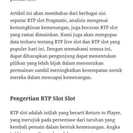
Artikel ini akan membahas dari berbagai sisi
seputar RTP slot Pragmatic, analisis mengenai
kemungkinan kemenangan, juga bocoran RTP slot
yang ramai dimainkan. Kami juga akan mengupas
data terbaru tentang RTP live slot dan RTP slot yang
populer hari ini. Dengan memahami semua ini,
dapat diharapkan pengunjung dapat menentukan
pilihan yang lebih bijak dalam menentukan
permainan sambil meningkatkan kesempatan untuk
mereka dalam mencapai kemenangan.
Pengertian RTP Slot Slot
RTP slot adalah istilah yang berarti Return to Player,
yang merujuk pada persentase dari taruhan yang
kembali pemain dalam bentuk kemenangan. Angka