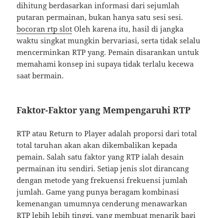
dihitung berdasarkan informasi dari sejumlah
putaran permainan, bukan hanya satu sesi sesi.
bocoran rtp slot
Oleh karena itu, hasil di jangka
waktu singkat mungkin bervariasi, serta tidak selalu
mencerminkan RTP yang. Pemain disarankan untuk
memahami konsep ini supaya tidak terlalu kecewa
saat bermain.
Faktor-Faktor yang Mempengaruhi RTP
RTP atau Return to Player adalah proporsi dari total
total taruhan akan akan dikembalikan kepada
pemain. Salah satu faktor yang RTP ialah desain
permainan itu sendiri. Setiap jenis slot dirancang
dengan metode yang frekuensi frekuensi jumlah
jumlah. Game yang punya beragam kombinasi
kemenangan umumnya cenderung menawarkan
RTP lebih lebih tinggi, yang membuat menarik bagi