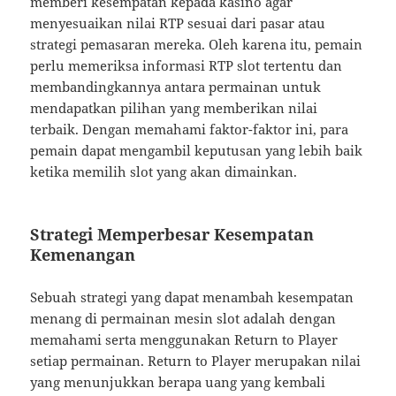
memberi kesempatan kepada kasino agar
menyesuaikan nilai RTP sesuai dari pasar atau
strategi pemasaran mereka. Oleh karena itu, pemain
perlu memeriksa informasi RTP slot tertentu dan
membandingkannya antara permainan untuk
mendapatkan pilihan yang memberikan nilai
terbaik. Dengan memahami faktor-faktor ini, para
pemain dapat mengambil keputusan yang lebih baik
ketika memilih slot yang akan dimainkan.
Strategi Memperbesar Kesempatan
Kemenangan
Sebuah strategi yang dapat menambah kesempatan
menang di permainan mesin slot adalah dengan
memahami serta menggunakan Return to Player
setiap permainan. Return to Player merupakan nilai
yang menunjukkan berapa uang yang kembali