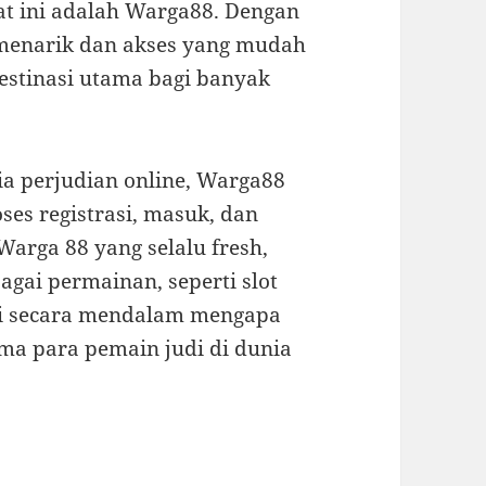
aat ini adalah Warga88. Dengan
enarik dan akses yang mudah
destinasi utama bagi banyak
a perjudian online, Warga88
s registrasi, masuk, dan
 Warga 88 yang selalu fresh,
gai permainan, seperti slot
uri secara mendalam mengapa
ma para pemain judi di dunia