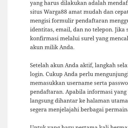
yang harus dilakukan adalah mendaf
situs Warga88 amat mudah dan cep
mengisi formulir pendaftaran menggu
identitas, email, dan no telepon. Ji
konfirmasi melalui surel yang menc
akun milik Anda.
Setelah akun Anda aktif, langkah se
login. Cukup Anda perlu mengunjung
memasukkan username serta passwor
pendaftaran. Apabila informasi yan
langsung dihantar ke halaman utama 
segera menjelajahi berbagai permaina
Untuk yang baru pertama kali bermai