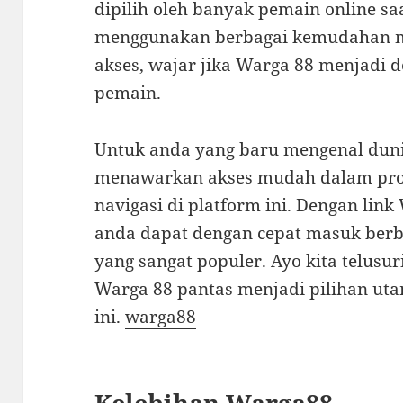
dipilih oleh banyak pemain online s
menggunakan berbagai kemudahan m
akses, wajar jika Warga 88 menjadi 
pemain.
Untuk anda yang baru mengenal duni
menawarkan akses mudah dalam prose
navigasi di platform ini. Dengan link
anda dapat dengan cepat masuk berba
yang sangat populer. Ayo kita telus
Warga 88 pantas menjadi pilihan uta
ini.
warga88
Kelebihan Warga88