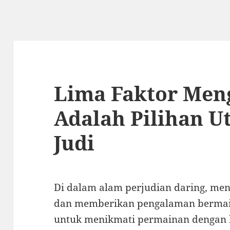
Lima Faktor Men
Adalah Pilihan U
Judi
Di dalam alam perjudian daring, men
dan memberikan pengalaman bermain
untuk menikmati permainan dengan b