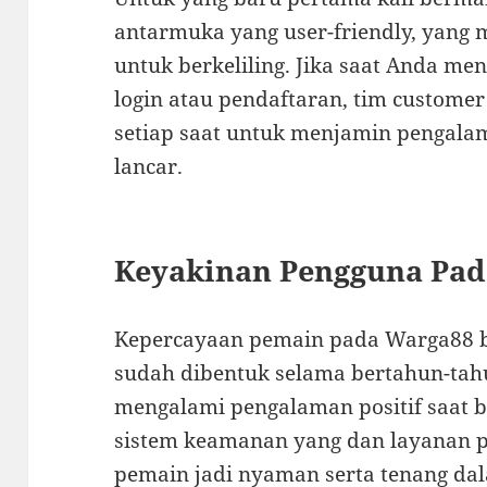
antarmuka yang user-friendly, yan
untuk berkeliling. Jika saat Anda m
login atau pendaftaran, tim custome
setiap saat untuk menjamin pengala
lancar.
Keyakinan Pengguna Pa
Kepercayaan pemain pada Warga88 b
sudah dibentuk selama bertahun-tah
mengalami pengalaman positif saat be
sistem keamanan yang dan layanan p
pemain jadi nyaman serta tenang da