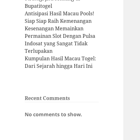
Bupatitogel
Antisipasi Hasil Macau Pools!
Siap Siap Raih Kemenangan
Kesenangan Memainkan
Permainan Slot Dengan Pulsa
Indosat yang Sangat Tidak
Terlupakan
Kumpulan Hasil Macau Togel:
Dari Sejarah hingga Hari Ini
Recent Comments
No comments to show.