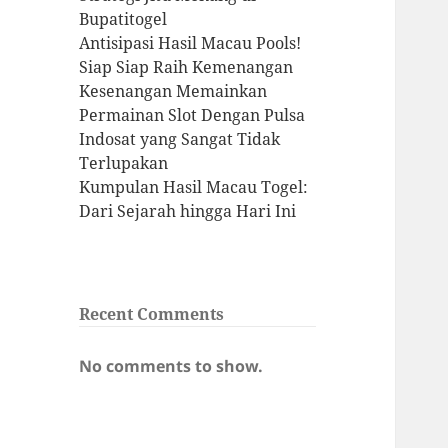
Bupatitogel
Antisipasi Hasil Macau Pools!
Siap Siap Raih Kemenangan
Kesenangan Memainkan
Permainan Slot Dengan Pulsa
Indosat yang Sangat Tidak
Terlupakan
Kumpulan Hasil Macau Togel:
Dari Sejarah hingga Hari Ini
Recent Comments
No comments to show.