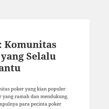
: Komunitas
yang Selalu
antu
itas poker yang kian populer
fer yang ramah dan mendukung,
mpulnya para pecinta poker