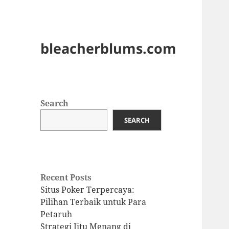
bleacherblums.com
Search
SEARCH
Recent Posts
Situs Poker Terpercaya:
Pilihan Terbaik untuk Para
Petaruh
Strategi Jitu Menang di