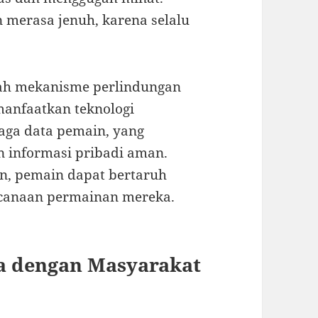
n merasa jenuh, karena selalu
alah mekanisme perlindungan
manfaatkan teknologi
aga data pemain, yang
n informasi pribadi aman.
n, pemain dapat bertaruh
ncanaan permainan mereka.
a dengan Masyarakat