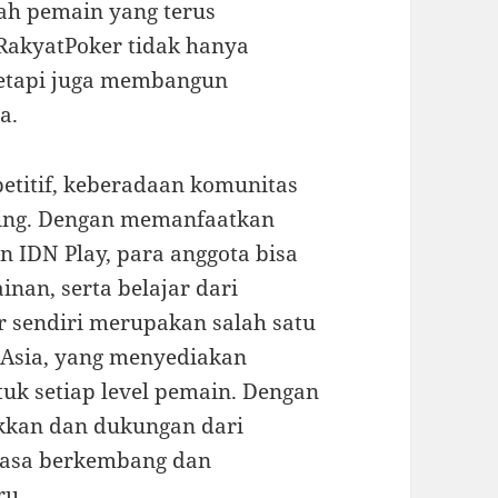
ah pemain yang terus
RakyatPoker tidak hanya
etapi juga membangun
a.
etitif, keberadaan komunitas
ing. Dengan memanfaatkan
n IDN Play, para anggota bisa
inan, serta belajar dari
r sendiri merupakan salah satu
i Asia, yang menyediakan
uk setiap level pemain. Dengan
kkan dan dukungan dari
iasa berkembang dan
ru.