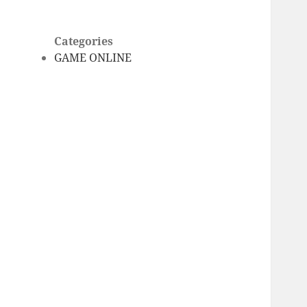
Categories
GAME ONLINE