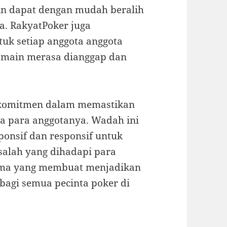
ain dapat dengan mudah beralih
a. RakyatPoker juga
uk setiap anggota anggota
emain merasa dianggap dan
i komitmen dalam memastikan
 para anggotanya. Wadah ini
sponsif dan responsif untuk
salah yang dihadapi para
tama yang membuat menjadikan
 bagi semua pecinta poker di