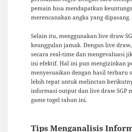
pemain bisa mendapatkan keuntung
merencanakan angka yang dipasang.
Selain itu, menggunakan live draw 
keunggulan jamak. Dengan live draw,
secara real-time dan mengevaluasi ji
ini efektif. Hal ini pun mengizinkan
menyesuaikan dengan hasil terbaru 
lebih tepat untuk melinctan berikutn
informasi output dan live draw SGP 
game togel tahun ini.
Tips Menganalisis Inform