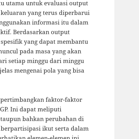
tu utama untuk evaluasi output
keluaran yang terus diperbarui
enggunakan informasi itu dalam
ktif. Berdasarkan output
 spesifik yang dapat membantu
muncul pada masa yang akan
ri setiap minggu dari minggu
elas mengenai pola yang bisa
mpertimbangkan faktor-faktor
P. Ini dapat meliputi
ataupun bahkan perubahan di
berpartisipasi ikut serta dalam
rhatikan elemen-elemen ini,