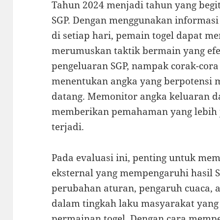
Tahun 2024 menjadi tahun yang begi
SGP. Dengan menggunakan informasi 
di setiap hari, pemain togel dapat m
merumuskan taktik bermain yang efe
pengeluaran SGP, nampak corak-cora
menentukan angka yang berpotensi 
datang. Memonitor angka keluaran da
memberikan pemahaman yang lebih j
terjadi.
Pada evaluasi ini, penting untuk me
eksternal yang mempengaruhi hasil SG
perubahan aturan, pengaruh cuaca, 
dalam tingkah laku masyarakat yang 
permainan togel. Dengan cara mempe