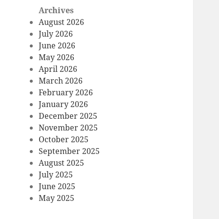
Archives
August 2026
July 2026
June 2026
May 2026
April 2026
March 2026
February 2026
January 2026
December 2025
November 2025
October 2025
September 2025
August 2025
July 2025
June 2025
May 2025