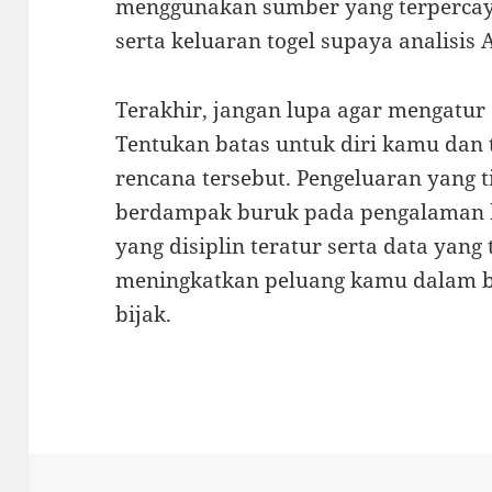
menggunakan sumber yang terpercay
serta keluaran togel supaya analisis
Terakhir, jangan lupa agar mengatur 
Tentukan batas untuk diri kamu dan
rencana tersebut. Pengeluaran yang t
berdampak buruk pada pengalaman b
yang disiplin teratur serta data yang
meningkatkan peluang kamu dalam be
bijak.