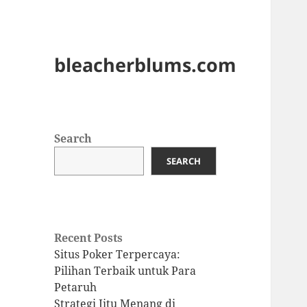
bleacherblums.com
Search
SEARCH
Recent Posts
Situs Poker Terpercaya:
Pilihan Terbaik untuk Para
Petaruh
Strategi Jitu Menang di