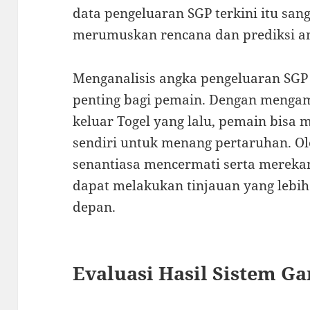
data pengeluaran SGP terkini itu sa
merumuskan rencana dan prediksi an
Menganalisis angka pengeluaran SGP
penting bagi pemain. Dengan mengam
keluar Togel yang lalu, pemain bisa
sendiri untuk menang pertaruhan. Ol
senantiasa mencermati serta mereka
dapat melakukan tinjauan yang lebi
depan.
Evaluasi Hasil Sistem G