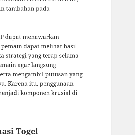
an tambahan pada
SGP dapat menawarkan
 pemain dapat melihat hasil
ka strategi yang terap selama
 pemain agar langsung
serta mengambil putusan yang
ya. Karena itu, penggunaan
menjadi komponen krusial di
asi Togel