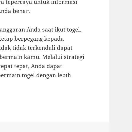
a tepercaya untuk informasi
 Anda benar.
anggaran Anda saat ikut togel.
 tetap berpegang kepada
idak tidak terkendali dapat
ermain kamu. Melalui strategi
 tepat tepat, Anda dapat
rmain togel dengan lebih