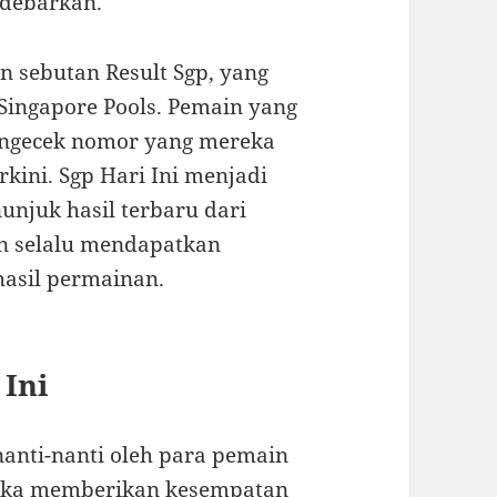
ndebarkan.
an sebutan Result Sgp, yang
Singapore Pools. Pemain yang
engecek nomor yang mereka
rkini. Sgp Hari Ini menjadi
nunjuk hasil terbaru dari
in selalu mendapatkan
hasil permainan.
 Ini
inanti-nanti oleh para pemain
angka memberikan kesempatan