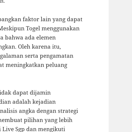
n.
bangkan faktor lain yang dapat
 Meskipun Togel menggunakan
ya bahwa ada elemen
gkan. Oleh karena itu,
ngalaman serta pengamatan
pat meningkatkan peluang
 tidak dapat dijamin
dian adalah kejadian
alisis angka dengan strategi
embuat pilihan yang lebih
 Live Sgp dan mengikuti