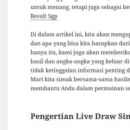
untuk menang, tetapi juga sebagai b
Result Sgp
Di dalam artikel ini, kita akan mengu
dan apa yang bisa kita harapkan dar
hanya itu, kami juga akan memberika
hasil dan angka-angka yang keluar di
tidak ketinggalan informasi penting 
Mari kita simak bersama-sama hasiln
membantu Anda dalam permainan se
Pengertian Live Draw Si