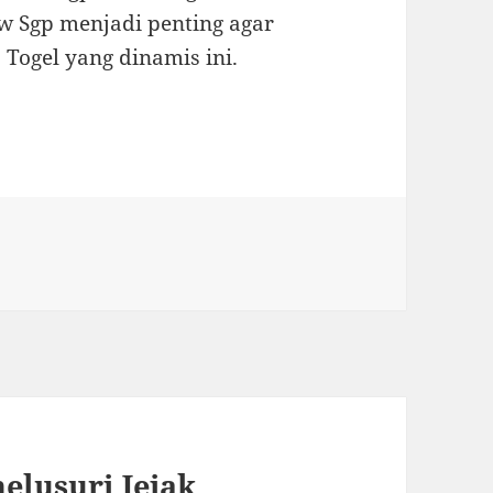
w Sgp menjadi penting agar
 Togel yang dinamis ini.
elusuri Jejak