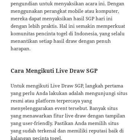
pengundian untuk menyaksikan acara ini. Dengan
menggunakan perangkat mobile atau komputer,
mereka dapat menyaksikan hasil SGP hari ini
dengan lebih praktis. Hal ini semakin memperkuat
komunitas pencinta togel di Indonesia, yang selalu
menantikan setiap hasil draw dengan penuh
harapan.
Cara Mengikuti Live Draw SGP
Untuk mengikuti Live Draw SGP, langkah pertama
yang perlu Anda lakukan adalah mengunjungi situs
resmi atau platform terpercaya yang
menyelenggarakan event tersebut. Banyak situs
yang menawarkan fitur live draw dengan tampilan
yang user-friendly. Pastikan Anda memilih situs
yang sudah terkenal dan memiliki reputasi baik di
kalangan pecinta togel.