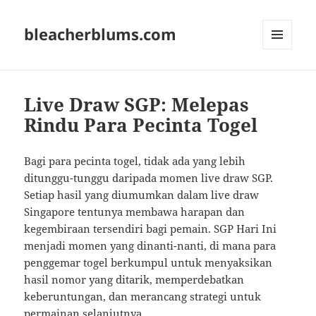
bleacherblums.com
MENU
AND
WIDGETS
Live Draw SGP: Melepas
Rindu Para Pecinta Togel
Bagi para pecinta togel, tidak ada yang lebih
ditunggu-tunggu daripada momen live draw SGP.
Setiap hasil yang diumumkan dalam live draw
Singapore tentunya membawa harapan dan
kegembiraan tersendiri bagi pemain. SGP Hari Ini
menjadi momen yang dinanti-nanti, di mana para
penggemar togel berkumpul untuk menyaksikan
hasil nomor yang ditarik, memperdebatkan
keberuntungan, dan merancang strategi untuk
permainan selanjutnya.