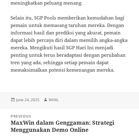
meningkatkan peluang menang.
Selain itu, SGP Pools memberikan kemudahan bagi
pemain untuk memasang taruhan mereka. Dengan
informasi hasil dan prediksi yang akurat, pemain
dapat lebih percaya diri dalam memilih angka-angka
mereka. Mengikuti hasil SGP Hari Ini menjadi
penting untuk terus beradaptasi dengan perubahan
tren yang ada, sehingga setiap pemain dapat
memaksimalkan potensi kemenangan mereka.
Posted
Author
June 24, 2025
RAf4L
on
Post
PREVIOUS
navigation
MaxWin dalam Genggaman: Strategi
Previous
Menggunakan Demo Online
post: