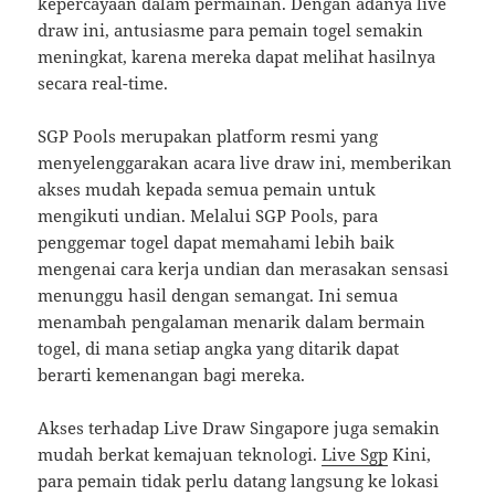
kepercayaan dalam permainan. Dengan adanya live
draw ini, antusiasme para pemain togel semakin
meningkat, karena mereka dapat melihat hasilnya
secara real-time.
SGP Pools merupakan platform resmi yang
menyelenggarakan acara live draw ini, memberikan
akses mudah kepada semua pemain untuk
mengikuti undian. Melalui SGP Pools, para
penggemar togel dapat memahami lebih baik
mengenai cara kerja undian dan merasakan sensasi
menunggu hasil dengan semangat. Ini semua
menambah pengalaman menarik dalam bermain
togel, di mana setiap angka yang ditarik dapat
berarti kemenangan bagi mereka.
Akses terhadap Live Draw Singapore juga semakin
mudah berkat kemajuan teknologi.
Live Sgp
Kini,
para pemain tidak perlu datang langsung ke lokasi