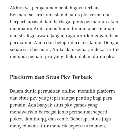
Akhirnya, pengalaman adalah guru terbaik.
Bermain secara konsisten di situs pkv resmi dan
berpartisipasi dalam berbagai jenis permainan akan
membantu Anda memahami dinamika permainan
dan strategi lawan. Jangan ragu untuk menganalisis
permainan Anda dan belajar dari kesalahan. Dengan
setiap sesi bermain, Anda akan semakin dekat untuk
menjadi pemain pro yang diakui dalam dunia pkv.
Platform dan Situs Pkv Terbaik
Dalam dunia permainan online, memilih platform
dan situs pkv yang tepat sangat penting bagi para
pemain. Ada banyak situs pkv games yang
menawarkan berbagai jenis permainan seperti
poker, dominoqq, dan ceme. Beberapa situs juga
menyediakan fitur menarik seperti turnamen,