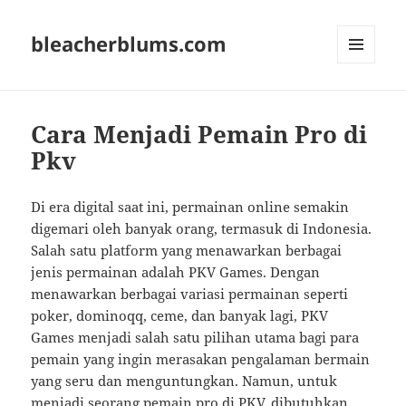
bleacherblums.com
MENU
AND
WIDGETS
Cara Menjadi Pemain Pro di
Pkv
Di era digital saat ini, permainan online semakin
digemari oleh banyak orang, termasuk di Indonesia.
Salah satu platform yang menawarkan berbagai
jenis permainan adalah PKV Games. Dengan
menawarkan berbagai variasi permainan seperti
poker, dominoqq, ceme, dan banyak lagi, PKV
Games menjadi salah satu pilihan utama bagi para
pemain yang ingin merasakan pengalaman bermain
yang seru dan menguntungkan. Namun, untuk
menjadi seorang pemain pro di PKV, dibutuhkan