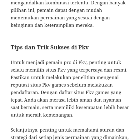
mengandalkan kombinasi tertentu. Dengan banyak
pilihan ini, pemain dapat dengan mudah
menemukan permainan yang sesuai dengan
keinginan dan keterampilan mereka.
Tips dan Trik Sukses di Pkv
Untuk menjadi pemain pro di Pkv, penting untuk
selalu memilih situs Pkv yang terpercaya dan resmi.
Pastikan untuk melakukan penelitian mengenai
reputasi situs Pkv games sebelum melakukan
pendaftaran. Dengan daftar situs Pkv games yang
tepat, Anda akan merasa lebih aman dan nyaman
saat bermain, serta memiliki kesempatan lebih besar
untuk meraih kemenangan.
Selanjutnya, penting untuk memahami aturan dan
strategi dari setiap jenis permainan yang dimainkan,