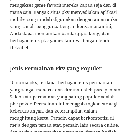
mengakses game favorit mereka kapan saja dan di
mana saja. Banyak situs pkv menyediakan aplikasi
mobile yang mudah digunakan dengan antarmuka
yang ramah pengguna. Dengan kenyamanan ini,
Anda dapat memainkan bandarqq, sakong, dan
berbagai jenis pkv games lainnya dengan lebih
fleksibel.
Jenis Permainan Pkv yang Populer
Di dunia pkv, terdapat berbagai jenis permainan
yang sangat menarik dan diminati oleh para pemain.
Salah satu permainan yang paling populer adalah
pkv poker. Permainan ini menggabungkan strategi,
keberuntungan, dan keterampilan dalam
menghitung kartu. Pemain dapat berkompetisi di
meja dengan teman atau pemain lain secara online,